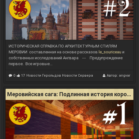
я
е
2
н
0
и
2
е
0
к
в
а
д
р
а
ИСТОРИЧЕСКАЯ СПРАВКА ПО АРХИТЕКТУРНЫМ СТИЛЯМ
т
МЕРОВИИ
составленная на основе рассказов
le_souriceau
и
н
собственных исследований Ангвара
---
Предупреждение
о
первое.
Все игровые...
й
к
о
0
17
Новости Герольдов
Новости Сервера
Автор:
angvar
м
а
н
Меровийская сага: Подлинная история королевства Меровия
д
ы
)
M
y
W
o
r
l