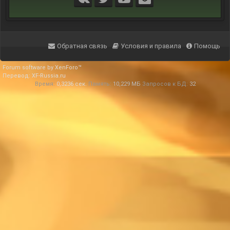
Обратная связь
Условия и правила
Помощь
Forum software by XenForo™
Перевод:
XF-Russia.ru
Время:
0,3236 сек.
Память:
10,229 МБ
Запросов к БД:
32