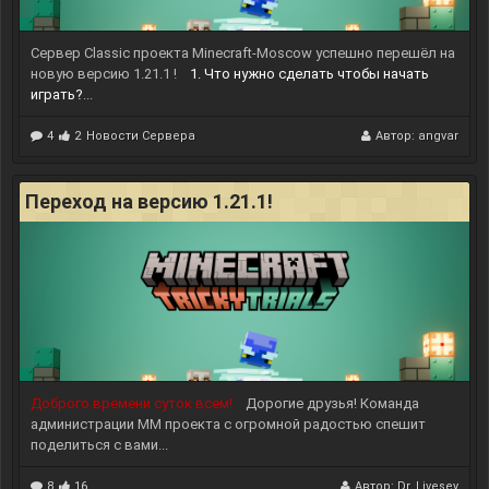
б
е
з
Сервер Classic
проекта Minecraft-Moscow успешно перешёл на
м
о
новую версию 1.21.1
!
1. Что нужно сделать чтобы начать
д
играть?
...
о
в
4
2
Новости Сервера
Автор:
angvar
)
Переход на версию 1.21.1!
Доброго времени суток всем!
Дорогие друзья! Команда
администрации ММ проекта с огромной радостью спешит
поделиться с вами...
8
16
Автор:
Dr_Livesey