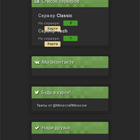
Список серверов
Сервер
Classic
2
На сервере:
Карта
Сервер
Tech
1
На сервере:
Карта
Мы Вконтакте
Будь в курсе!
Твиты от @MinecraftMoscow
Наши друзья