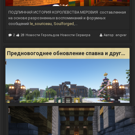
d
E
d
ПОДЛИННАЯ ИСТОРИЯ КОРОЛЕВСТВА МЕРОВИЯ
составленная
i
на основе разрозненных воспоминаний и форумных
t
сообщений
le_souriceau
,
Soulforged
,...
S
c
r
2
28
Новости Герольдов
Новости Сервера
Автор:
angvar
i
p
t
Предновогоднее обновление спавна и другие чудеса
s
#
8
G
h
o
s
t
B
l
o
c
k
s
(
с
к