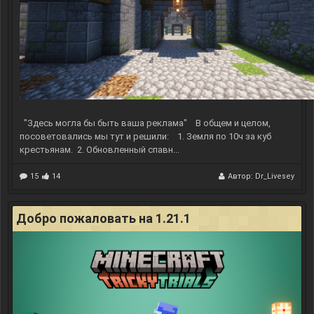
р
и
п
т
д
л
я
м
а
п
м
"Здесь могла бы быть ваша реклама"
В общем и целом,
е
й
посоветовались мы тут и решили:
1.
Земля по 10ч за куб
к
крестьянам.
2. Обновленный спавн...
е
р
15
14
Автор:
Dr_Livesey
о
в
,
р
Добро пожаловать на 1.21.1
е
з
у
л
ь
т
а
т