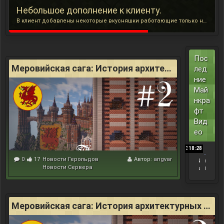
Небольшое дополнение к клиенту.
В клиент добавлены некоторые вкусняшки работающие только на нашем сервере. [ATTACH] Теперь в левом верхнем углу написано сколько у вас червонцев в данный момент, то есть команду /money писать не обязательно, хотя она всё также доступна. В правом нижнем углу появилась кнопка "MM Menu" на которую можно нажать из инвентаря. Также она включает красную лампочку если с момента просмотра страницы голосования прошло больше суток (чтобы не забывали голосовать). После нажатия...
Пос
Меровийская сага: История архитектурных стилей
лед
ние
Май
нкра
фт
Вид
ео
3:23
18:28
0
17
Новости Герольдов
Автор:
angvar
И
(
Новости Сервера
в
В
е
о
н
з
т
в
9
р
Меровийская сага: История архитектурных стилей
м
а
а
щ