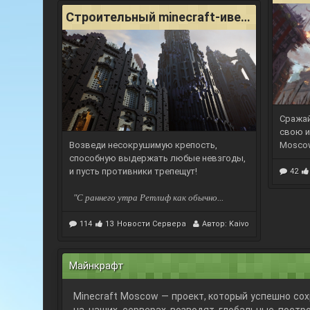
Строительный minecraft-ивент "Оплот королей"
Сражай
свою и
Возведи несокрушимую крепость,
Mosco
способную выдержать любые невзгоды,
и пусть противники трепещут!
42
"С раннего утра Ретлиф как обычно...
114
13
Новости Сервера
Автор:
Kaivo
Майнкрафт
Minecraft Moscow — проект, который успешно со