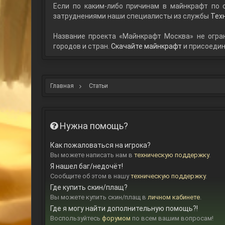
Если по каким-либо причинам в майнкрафт по с
затруднениями наши специалисты из службы
Тех
Название проекта «Майнкрафт Москва» не огран
городов и стран.
Скачайте майнкрафт
и присоедин
Главная
Статьи
Нужна помощь?
Как пожаловаться на игрока?
Вы можете написать нам в
техническую поддержку
.
Я нашел баг/недочёт!
Сообщите об этом в нашу
техническую поддержку
.
Где купить скин/плащ?
Вы можете купить скин/плащ в
личном кабинете
.
Где я могу найти дополнительную помощь?!
Воспользуйтесь
форумом
по всем вашим вопросам!