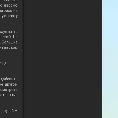
менно наш
ую версию
огресс не
кую карту
каунты, то
craft. На
ы. Большие
йт вводом
.10.
к добавить
е другое,
осмотреть
бственные
 друзей —