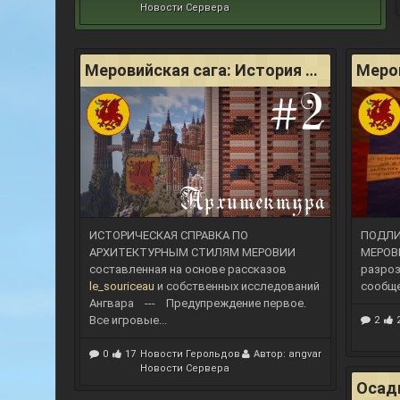
Новости Сервера
Меровийская сага: История архитектурных стилей
ИСТОРИЧЕСКАЯ СПРАВКА ПО
ПОДЛИ
АРХИТЕКТУРНЫМ СТИЛЯМ МЕРОВИИ
МЕРОВ
составленная на основе рассказов
разроз
le_souriceau
и собственных исследований
сообщ
Ангвара
---
Предупреждение первое.
Все игровые...
2
0
17
Новости Герольдов
Автор:
angvar
Новости Сервера
Осад