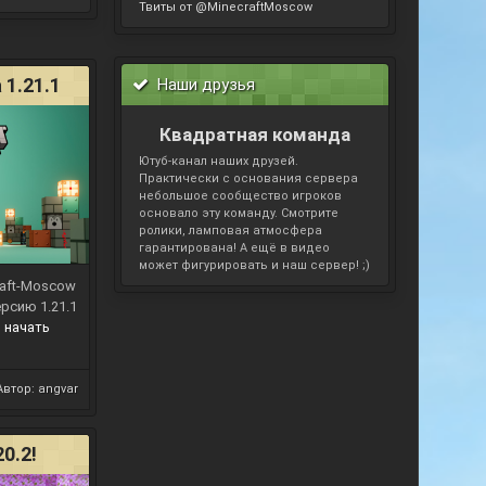
Твиты от @MinecraftMoscow
ез
1.21.1
Наши друзья
Квадратная команда
Ютуб-канал наших друзей.
Практически с основания сервера
небольшое сообщество игроков
основало эту команду. Смотрите
ролики, ламповая атмосфера
гарантирована! А ещё в видео
может фигурировать и наш сервер! ;)
raft-Moscow
рсию 1.21.1
 начать
Автор:
angvar
0.2!