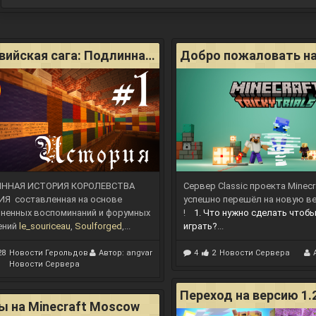
GhostBlocks (скрипт для
мапмейкеров, результат б
модов)
Меровийская сага: Подлинная история королевства Меровия
Добро пожаловать на 
ННАЯ ИСТОРИЯ КОРОЛЕВСТВА
Сервер Classic
проекта Minec
ИЯ
составленная на основе
успешно перешёл на
новую ве
ненных воспоминаний и форумных
!
1. Что нужно сделать чтобы
ений
le_souriceau
,
Soulforged
,...
играть?
...
28
Новости Герольдов
Автор:
angvar
4
2
Новости Сервера
Новости Сервера
Переход на версию 1.2
ы на Minecraft Moscow