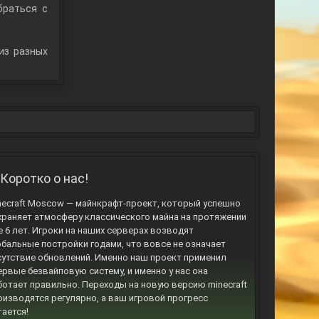
браться с
из разных
Коротко о нас!
necraft Moscow — майнкрафт-проект, который успешно
храняет атмосферу классического майна на протяжении
е 6 лет. Игроки на наших серверах возводят
обальные постройки годами, что вовсе не означает
сутствие обновлений. Именно наш проект применил
ервые безвайповую систему, и именно у нас она
ботает правильно. Переходы на новую версию minecraft
оизводятся регулярно, а ваш игровой прогресс
тается!