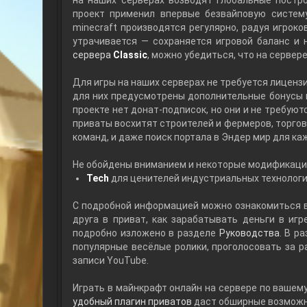
на наших серверах возводят глобальные постро
проект применил впервые безвайповую систему
minecraft производятся регулярно, радуя игрок
утрачивается — сохраняется игровой баланс и 
сервера
Classic
, можно убедиться, что на сервер
Для игры на наших серверах не требуется лиценз
для них предусмотрены дополнительные бонусы в
проекте нет донат-подписок, но они и не требуют
приваты восхитят строителей и фермеров, торго
команд, и даже поиск портала в Эндер мир для к
Не обойдены вниманием и некоторые модификации,
Tech
для ценителей индустриальных технологи
С подробной информацией можно ознакомиться 
друга в приват, как зарабатывать деньги в игр
подробно изложено в разделе
Руководства
. В р
популярные весёлые ролики, проголосовать за р
записи YouTube.
Играть в майнкрафт онлайн на сервере по вашем
удобный плагин приватов
даст обширные возможно