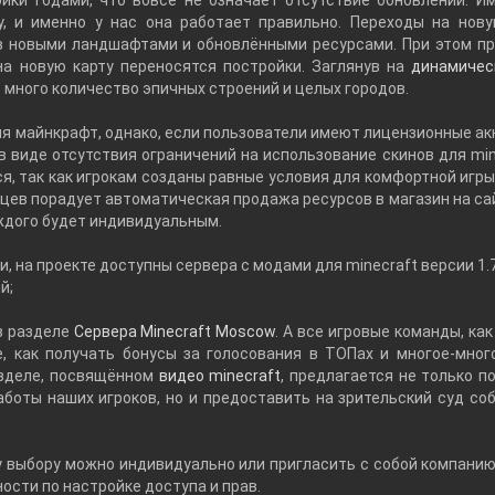
йки годами, что вовсе не означает отсутствие обновлений. И
, и именно у нас она работает правильно. Переходы на нов
ов новыми ландшафтами и обновлёнными ресурсами. При этом пр
на новую карту переносятся постройки. Заглянув на
динамичес
е много количество эпичных строений и целых городов.
ия майнкрафт, однако, если пользователи имеют лицензионные ак
 виде отсутствия ограничений на использование скинов для mine
ся, так как игрокам созданы равные условия для комфортной игр
вцев порадует автоматическая продажа ресурсов в магазин на са
аждого будет индивидуальным.
 на проекте доступны сервера с модами для minecraft версии 1.7
й;
в разделе
Сервера Minecraft Moscow
. А все игровые команды, ка
е, как получать бонусы за голосования в ТОПах и многое-много
азделе, посвящённом
видео minecraft
, предлагается не только п
аботы наших игроков, но и предоставить на зрительский суд со
у выбору можно индивидуально или пригласить с собой компанию
сти по настройке доступа и прав.