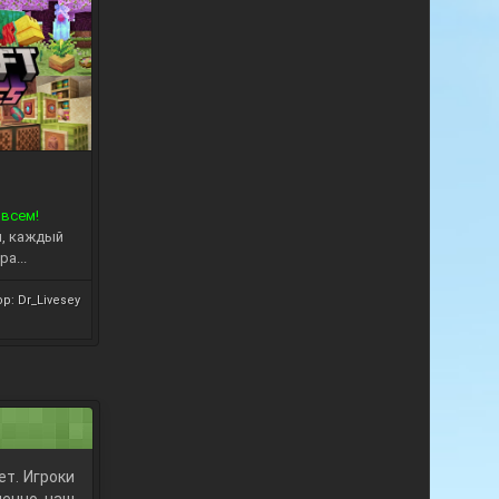
 всем!
и, каждый
а...
ор:
Dr_Livesey
т. Игроки