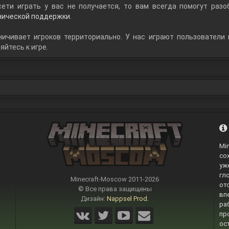
ети играть у вас не получается, то вам всегда помогут разо
нической поддержки
.
ичивает игроков территориально. У нас играют пользователи 
яйтесь к игре.
Mi
со
уж
гл
Minecraft-Moscow 2011-
2026
от
© Все права защищены
вп
Дизайн:
Nappsel Prod.
ра
пр
ос