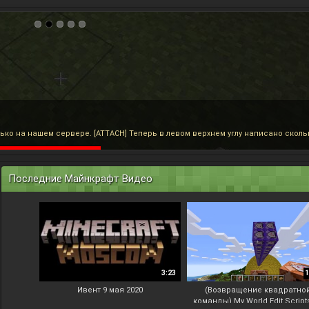
Последние Майнкрафт Видео
3:23
1
Ивент 9 мая 2020
(Возвращение квадратно
команды) My World Edit Script