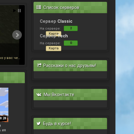
Список серверов
Сервер
Classic
2
На сервере:
Карта
Сервер
Tech
0
На сервере:
Карта
В клиент добавлены некоторые вкусняшки работающие только на нашем сервере. [ATTACH] Теперь в левом верхнем углу написано сколько у вас червонцев в данный момент, то есть команду /money писать не обязательно, хотя она всё также доступна. В правом нижнем углу появилась кнопка "MM Menu" на которую можно нажать из инвентаря. Также она включает красную лампочку если с момента просмотра страницы голосования прошло больше суток (чтобы не забывали голосовать). После нажатия...
Расскажи о нас друзьям!
Мы Вконтакте
8:28
Будь в курсе!
й
s #8