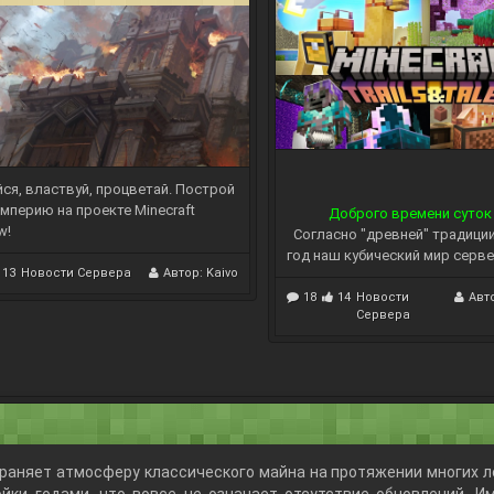
ся, властвуй, процветай. Построй
мперию на проекте Minecraft
Доброго времени суток
w!
Согласно "древней" традици
год наш кубический мир сервер
13
Новости Сервера
Автор:
Kaivo
18
14
Новости
Авт
Сервера
храняет атмосферу классического майна на протяжении многих ле