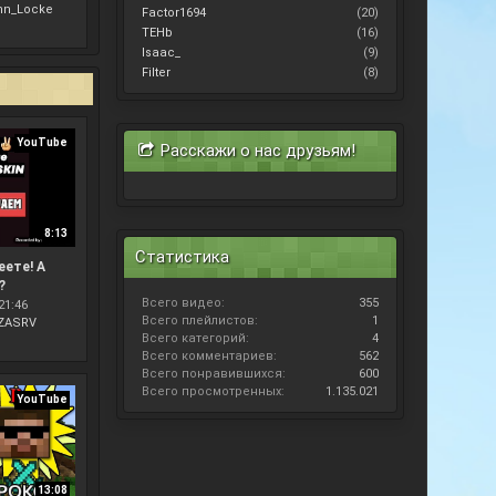
hn_Locke
Factor1694
(20)
TEHb
(16)
Isaac_
(9)
Filter
(8)
YouTube
Расскажи о нас друзьям!
8:13
Статистика
ете! А
?
Всего видео:
355
21:46
Всего плейлистов:
1
ZASRV
Всего категорий:
4
Всего комментариев:
562
Всего понравившихся:
600
Всего просмотренных:
1.135.021
YouTube
13:08