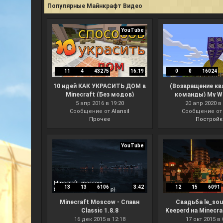
Популярные Майнкрафт Видео
YouTube
11
4
43275
16:19
0
0
16024
10 идей КАК УКРАСИТЬ ДОМ в
(Возвращение к
Minecraft (Без модов)
команды) My Wo
Scripts #8 Gho
5 апр 2016 в 19:20
20 апр 2020 в 
Сообщение от
Alansil
(скрипт для мап
Сообщение о
Прочее
Постройк
результат без
YouTube
13
13
6106
3:42
12
15
6091
Minecraft Moscow - Спавн
Свадьба le_sou
Classic 1.8.8
Keeperd на Minecr
16 дек 2015 в 12:18
17 окт 2015 в 