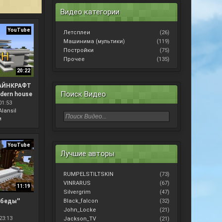
Видео категории
YouTube
Летсплеи
(26)
Машинима (мультики)
(119)
Постройки
(75)
Прочее
(135)
20:22
АЙНКРАФТ
Поиск Видео
dern house
01:53
Alansil
и
YouTube
Лучшие авторы
RUMPELSTILTSKIN
(73)
VINRARUS
(67)
11:19
Silvergrim
(47)
обеды''
Black_falcon
(32)
John_Locke
(21)
23:13
Jackson_TV
(21)