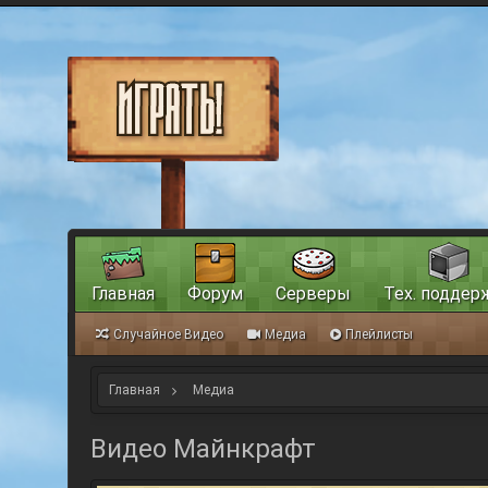
Главная
Форум
Серверы
Тех. поддер
Случайное Видео
Медиа
Плейлисты
Главная
Медиа
Видео Майнкрафт