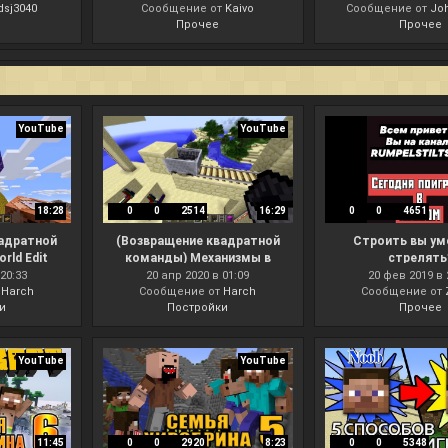
dsj3040
Сообщение от
Kaivo
Сообщение от
Jo
Прочее
Прочее
YouTube
YouTube
18:28
0
0
2514
16:29
0
0
4651
вадратной
(Возвращение квадратной
Строить вы уме
rld Edit
команды) Механизмы в
стрелять
stBlocks
minecraft'e #3 Лифт [Project
20:33
20 апр 2020 в 01:09
20 фев 2019 в 
мейкеров,
т
Harch
Сообщение от
Red 2 + Railcraft]
Harch
Сообщение от
и
Постройки
Прочее
 модов)
YouTube
YouTube
11:45
0
0
2920
8:23
0
0
5348