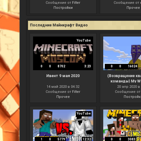
Сообщение от
Filter
Сообщение от
Постройки
Прочее
Последние Майнкрафт Видео
YouTube
0
0
8702
3:23
0
0
16024
Ивент 9 мая 2020
(Возвращение к
команды) My Wo
Scripts #8 Gho
14 май 2020 в 04:32
20 апр 2020 в 
Сообщение от
Filter
(скрипт для мап
Сообщение о
Прочее
Постройк
результат без
YouTube
1
0
5779
12:32
0
0
3083