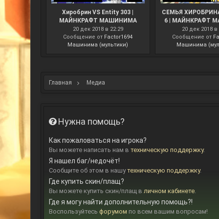
Хиробрин VS Entity 303 |
СЕМЬЯ ХИРОБРИНА
МАЙНКРАФТ МАШИНИМА
6 | МАЙНКРАФТ 
20 дек 2018 в 22:29
20 дек 2018 в 
Сообщение от
Factor1694
Сообщение от
Fa
Машинима (мультики)
Машинима (мул
Главная
Медиа
Нужна помощь?
Как пожаловаться на игрока?
Вы можете написать нам в
техническую поддержку
.
Я нашел баг/недочёт!
Сообщите об этом в нашу
техническую поддержку
.
Где купить скин/плащ?
Вы можете купить скин/плащ в
личном кабинете
.
Где я могу найти дополнительную помощь?!
Воспользуйтесь
форумом
по всем вашим вопросам!