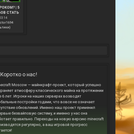
РОКОМ? | 5
ОВ СТАТЬ
ОМ В
03:14
МАШИНИМА
ctor1694
ьтики)
Коротко о нас!
necraft Moscow — майнкрафт-проект, который успешно
храняет атмосферу классического майна на протяжении
е 6 лет. Игроки на наших серверах возводят
обальные постройки годами, что вовсе не означает
сутствие обновлений. Именно наш проект применил
ервые безвайповую систему, и именно у нас она
ботает правильно. Переходы на новую версию minecraft
оизводятся регулярно, а ваш игровой прогресс
тается!