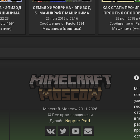
 - ЭПИЗОД
СЕМЬЯ ХИРОБРИНА - ЭПИЗОД
КАК СТАТЬ ПРО-ИГ
МАШИНИМА
5 | МАЙНКРАФТ МАШИНИМА
ПРОСТЫХ СПОСОБ
ПРО-ИГРОК
22:28
25 ноя 2018 в 03:16
25 ноя 2018 в 
ctor1694
Сообщение от
Factor1694
МАЙНКРАФТЕ - 
Сообщение от
Fa
ьтики)
Машинима (мультики)
Машинима (мул
Mi
со
уж
гл
Minecraft-Moscow 2011-
2026
от
© Все права защищены
вп
Дизайн:
Nappsel Prod.
ра
пр
ос