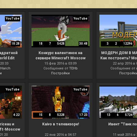
YouTube
YouTube
18:28
18
7
5428
30:48
3
2
12296
вадратной
Конкурс валентинок на
МОДЕРН ДОМ В М
rld Edit
сервере Minecraft Moscow
Как построить? Mo
stBlocks
20:33
15 фев 2016 в 03:09
22 апр 2016 в 
мейкеров,
т
Harch
Сообщение от
TEHb
Сообщение от
и
Постройки
Постройк
 модов)
YouTube
YouTube
4:22
15
8
5228
17:23
13
6
5724
riceau и
Kaivo в телевизоре!
Ивент ''Танк п
aft-Moscow
01:20
22 янв 2016 в 04:57
11 май 2016 в 