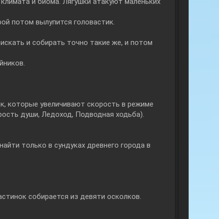
 климата и биома. Лягушки атакуют маленьких
рой потом вылупится головастик.
искать и собирать точно такие же, и потом
йников.
к, которые увеличивают скорость в режиме
рость души, Ледоход, Подводная ходьба).
айти только в сундуках древнего города в
астинок собирается из девяти осколков.