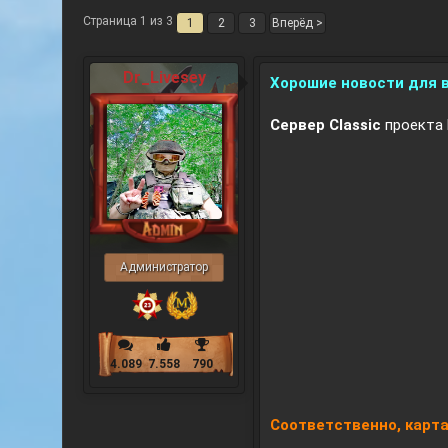
Страница 1 из 3
1
2
3
Вперёд >
Dr_Livesey
Хорошие новости для в
Сервер
Classic
проекта 
Администратор
4.089
7.558
790
Соответственно, карта