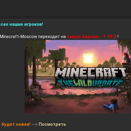
сех наших игроков!
Minecraft-Moscow переходит на
новую версию - 1.19.2
!
 будет новая!
-->
Посмотреть