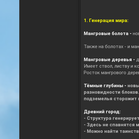
1. Генерация мира:
Мангровые болота -
но
Также на болотах - и ма
Мангровые деревья -
д
Имеет ствол, листву и ко
Росток мангрового дерев
Тёмные глубины -
новы
разновидности блоков.
подземелья сторожит 
Древний город:
- Структура генерируе
- Здесь не спавнятся 
- Можно найти таинств