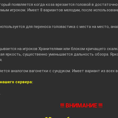
торый появляется когда коза врезается головой в достаточн
емым игроком. Имеет 8 вариантов мелодии, после использова
используется для переноса головастика с места на место, ана
ывается на игроков Хранителями или блоком кричащего скалк
щая яркость, существенно уменьшается дальность обзора. Ярк
я.
яется аналогом вагонетки с сундуком. Имеет вариант из всех в
 нашего сервера:
.
!!! ВНИМАНИЕ !!!