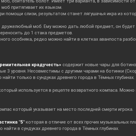
моб, обитатель болот. Имеет три варианта, в зависимости от
, моб притягивает их языком.
ри помощи слизи, результатом станет лягушачья икра из кото
-
дружелюбный моб. Ему можно дать любой предмет, он будет 
переносить до 1 стака предметов.
ного особняка, редко можно найти в клетках аванпоста разбо
тремительная крадучесть»
содержит новые чары для ботино
ые 3 уровня. Несовместимы с другими чарами на ботинки (Ско
 найти только в сундуках древнего города в Тёмных глубинах.
оторый используется в рецепте возвратного компаса. Можно н
омпас который указывает на место последней смерти игрока.
стинка "5"
которая в отличие от всех прочих музыкальных пл
 найти в сундуках древнего города в Тёмных глубинах.