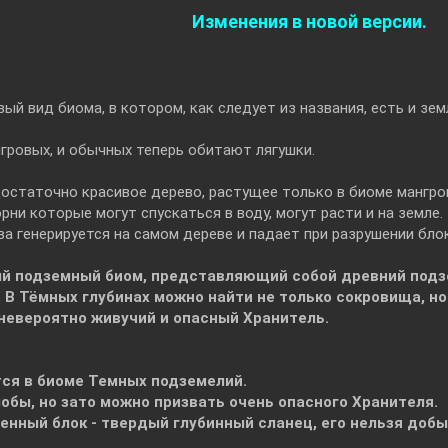
Изменения в новой версии.
вый вид биома, в котором, как следует из названия, есть и зем
нгровых, и обычных теперь обитают лягушки.
остаточно красивое дерево, растущее только в биоме мангро
рни которые могут спускаться в воду, могут расти и на земле.
а генерируется на самом дереве и падает при разрушении бло
й подземный биом, представляющий собой древний подзе
 В Тёмных глубинах можно найти не только сокровища, но
невероятно живучий и опасный Хранитель.
тся в биоме Темных подземелий.
мобы, но зато можно призвать очень опасного Хранителя.
енный блок - твердый глубинный сланец, его нельзя доб