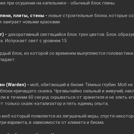
кже при осушении на капельнике - обычный блок глины.
пени, плиты, стены -
новые строительные блоки, которые со
и заиграет новыми красками.
т) -
декоративный светящийся блок трех цветов. Блок образуе
а. Испускает свет с уровнем 15.
рдый блок, из которой со временем вылупляются головастики.
падает.
н (Warden) -
моб, обитающий в биоме Тёмных глубин. Моб не 
 блоки кричащего скалка. Чрезвычайно сильный и живучий, на
сли в течении 60 секунд скрываться от хранителя и не злить ег
т только скалк-катализатор и пять единиц опыта.
 моб который появляется из лягушачьей икры, спустя некотор
ри варианта, в зависимости от климата и биома.