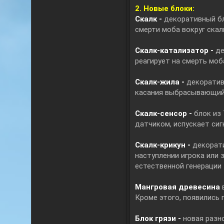
2. Новые блоки:
Скалк -
декоративный бл
смерти моба вокруг скал
Скалк-катализатор -
де
реагирует на смерть моб
Скалк-жила -
декоратив
касания выбрасывающий
Скалк-сенсор -
блок из
датчиком, испускает сиг
Скалк-крикун -
декорати
наступлении игрока или 
естественной генерации
Мангровая древесина
в
Кроме этого, появились
Блок грязи -
новая разн