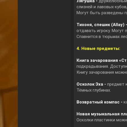
Лягушка -
дружелюбный 
слизней и лавовых кубов
Могут быть разведены п
Тихоня, спешик (Allay) 
отдавать игроку. Могут 
Спавнится в тюрьмах лес
4. Новые предметы:
Книга зачарования «С
подкрадывания. Доступн
Книгу зачарования можно
Осколок Эха -
предмет к
Тёмных глубинах.
Возвратный компас -
к
Новая музыкальная пла
Осколки пластинки можно