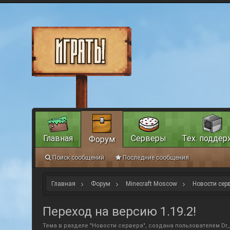
Главная
Серверы
Тех. поддер
Форум
Поиск сообщений
Последние сообщения
Главная
Форум
Minecraft Moscow
Новости сер
Переход на версию 1.19.2!
Тема в разделе "
Новости сервера
", создана пользователем
Dr_