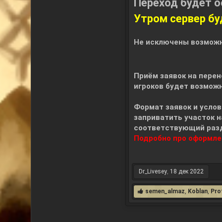
Переход будет 
Утром сервер бу
Не исключены возможн
Приём заявок на перен
игроков будет возможн
Формат заявок и усло
заприватить участок н
соответствующий разд
Подробно про оформле
Dr_Livesey
,
18 дек 2022
semen_almaz
,
Koblan
,
Pro