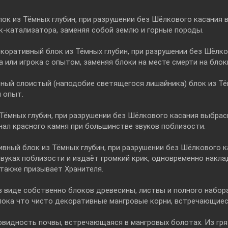
ок из Тёмных глубин, при разрушении без Шёлкового касания
к-катализатора, заменяя собой землю и горные породы.
коративный блок из Тёмных глубин, при разрушении без Шёлк
а или игрока с опытом, заменяя блоки на месте смерти на блок
ный слоистый (наподобие светящегося лишайника) блок из Тё
 опыт.
 Тёмных глубин, при разрушении без Шёлкового касания выбра
нал красного камня при большинстве звуков поблизости.
вный блок из Тёмных глубин, при разрушении без Шёлкового 
звуках поблизости и издаёт громкий крик, одновременно накл
 также призывает Хранителя.
 виде собственно блоков древесины, листвы и полного набора
 пока что чисто декоративные мангровые корни, встречающиес
овидность почвы, встречающаяся в мангровых болотах. Из гр