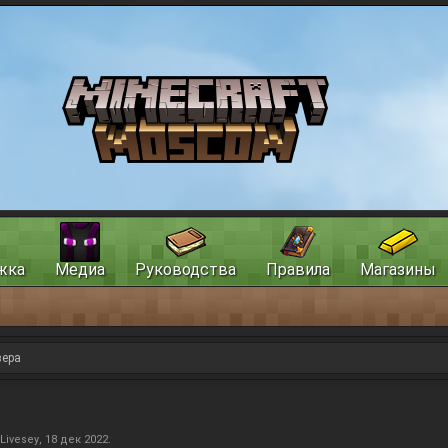
жка
Медиа
Руководства
Правила
Магазины
вера
Livesey
,
18 дек 2022
.