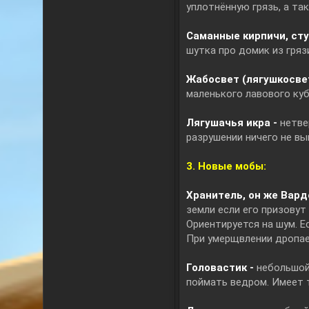
уплотнённую грязь, а та
Саманные кирпичи, сту
шутка про домик из гряз
Жабосвет (лягушкосве
маленького лавового куб
Лягушачья икра -
нетве
разрушении ничего не вы
3. Новые мобы:
Хранитель, он же Варде
земли если его призовут
Ориентируется на шум. Е
При умерщвлении дропае
Головастик -
небольшой
поймать ведром. Имеет т