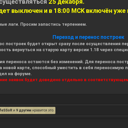
осуществляться
25 декабря.
дет выключен и в 18:00 МСK включён уже 
ые лаги. Просим запастись терпением.
Переход и перенос построек
ос построек будет открыт сразу после осуществления пе
ость вернуться на старую карту версии 1.18 через спец
вия переноса остаются без изменений. Для переноса пос
а новой карте, способный уместить в себя переносимую по
ел на форуме.
ние заявок будет доведено отдельно в соответствующем
feSSoR
и
9 другим
нравится это.