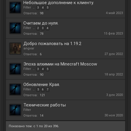
Небольшое дополнение к клиенту.
Filter
...
3
4
5
4 май 2023
Ответов:
98
Считаем до нуля.
Filter
...
2
3
4
15 фев 2023
Ответов:
78
Добро пожаловать на 1.19.2
angvar
27 дек 2022
Ответов:
6
Эпоха алхимии на Minecraft Moscow
Filter
...
3
4
5
18 апр 2022
Ответов:
90
Обновление Края.
Filter
...
5
6
7
3 дек 2020
Ответов:
121
Технические работы
Filter
30 ноя 2020
Ответов:
14
Показано тем: с 1 по 20 из 396.