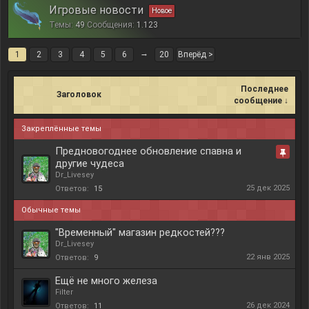
Игровые новости
Темы:
49
Сообщения:
1.123
→
1
2
3
4
5
6
20
Вперёд >
Последнее
Заголовок
сообщение ↓
Закреплённые темы
Предновогоднее обновление спавна и
другие чудеса
Важно
Dr_Livesey
25 дек 2025
Ответов:
15
Обычные темы
"Временный" магазин редкостей???
Dr_Livesey
22 янв 2025
Ответов:
9
Ещё не много железа
Filter
26 дек 2024
Ответов:
11