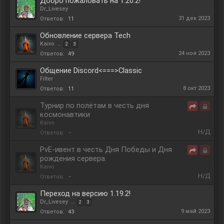
Добро пожаловать на 1.20.2!
Dr_Livesey
31 дек 2023
Ответов:
11
Обновление сервера Tech
Kaivo
...
2
3
24 ноя 2023
Ответов:
49
Общение Discord<===>Classic
Filter
8 окт 2023
Ответов:
11
Турнир по полётам в честь дня
космонавтики
Переадрес
Закры
Kaivo
Н/Д
Ответов:
–
PvE-ивент в честь Дня Победы и Дня
рождения сервера.
Переадрес
Закры
Kaivo
Н/Д
Ответов:
–
Переход на версию 1.19.2!
Dr_Livesey
...
2
3
9 май 2023
Ответов:
43