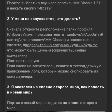
Просто выбрать в лаунчере профиль MM Classic 1.21.1
и нажать кнопку "Играть".
2. У меня не запускается, что делать?
Сначала откройте расположение папки профиля
(C:\Users\%имя_пользователя_в_windows%\AppData\R
oaming\.minemoscow\MM Classic) и полностью её
удалите, п
редварительно сохранив куда-нибудь то,
что может быть ценным (скриншоты, сейвы,
схематики)
.
Повторите запуск.
Если снова не запустилось, пишите в техподдержку с
приложением лога, который можно скопировать из
окна лаунчера.
3. Я оказался на спавне старого мира, как попасть
в новый мир?
Портал в новый мир находится
на спавне
старого
мира.