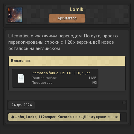
Lomik
Архитектор
Litematica с
частичным
переводом. По сути, просто
перекопированы строки с 1.20.x версии, всё новое
осталось на английском.
Вложения:
litematica-fabric-1.21.1-0.19.50_ru.jar
Размер файла:
1 МБ
Просмотров:
193
24 дек 2024
John_Locke
,
112amper
,
Kavardaik
и
ещё 1-му
нравится это.