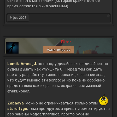
сайте, в т.ч с магазинами (которые крайне долгое
время остаются выключенными).
9 фев 2023
Filter
Администратор
Lomik
,
Amee_J
, по поводу дизайна - я не дизайнер, но
будем думать как улучшить UI. Перед тем как дать
вам эту разработку в использование, я заранее знал,
что будут именно эти вопросы, но пока не особенно
представляю как их решить, сохраняя задуманный
функционал.
Zabaava
, можно не ограничиваться только этим
starcitygo
, тема про другое, а приваты ремонтируются
без замены модов/плагинов, просто руки не