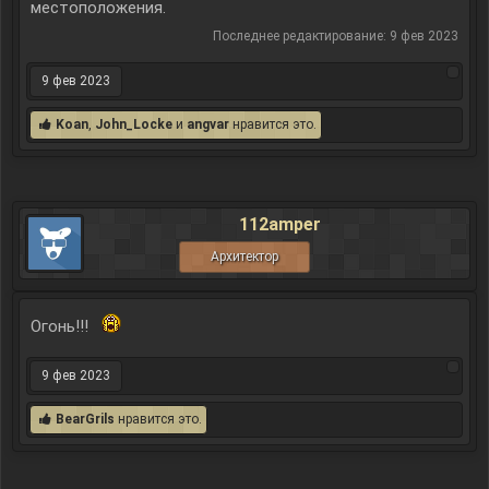
местоположения.
Последнее редактирование:
9 фев 2023
9 фев 2023
Koan
,
John_Locke
и
angvar
нравится это.
112amper
Архитектор
Огонь!!!
9 фев 2023
BearGrils
нравится это.