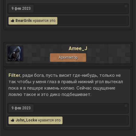
9 фев 2023
BearGrils
нравится это.
Amee_J
Архитектор
Filter
, ради бога, пусть висит где-нибудь, только не
так чтобы у меня глаз в правый нижний угол вытекал
пока я в пещере камень копаю. Сейчас ощущение
ловлю такое и это дико подбешивает.
9 фев 2023
John_Locke
нравится это.