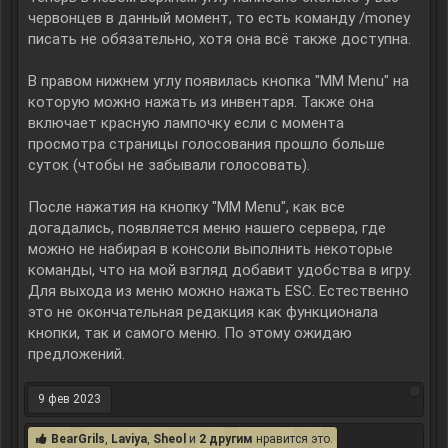
червонцев в данный момент, то есть команду /money
писать не обязательно, хотя она всё также доступна.
В правом нижнем углу появилась кнопка "MM Menu" на
которую можно нажать из инвентаря. Также она
включает красную лампочку если с момента
просмотра страницы голосования прошло больше
суток (чтобы не забывали голосовать).
После нажатия на кнопку "MM Menu", как все
догадались, появляется меню нашего сервера, где
можно не набирая в консоли выполнить некоторые
команды, что на мой взгляд добавит удобства в игру.
Для выхода из меню можно нажать ESC. Естественно
это не окончательная редакция как функционала
кнопки, так и самого меню. По этому ожидаю
предложений.
9 фев 2023
BearGrils
,
Laviya
,
Sheol
и
2 другим
нравится это.