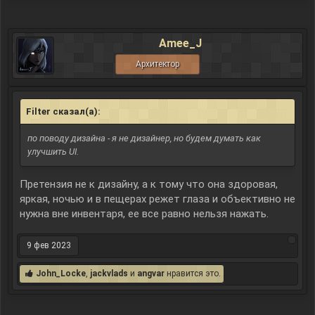
Amee_J
Архитектор
Filter сказал(а):
↑
по поводу дизайна - я не дизайнер, но будем думать как
улучшить UI.
Претензия не к дизайну, а к тому что она здоровая,
яркая, ночью и в пещерах режет глаза и объективно не
нужна вне инвентаря, ее все равно нельзя нажать.
9 фев 2023
John_Locke
,
jackvlads
и
angvar
нравится это.