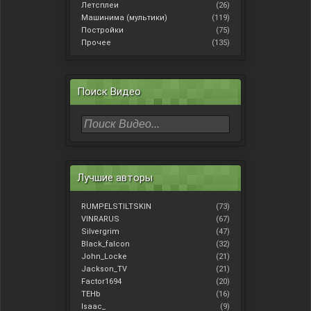
Летсплеи
(26)
Машинима (мультики)
(119)
Постройки
(75)
Прочее
(135)
Поиск Видео
Лучшие авторы
RUMPELSTILTSKIN
(73)
VINRARUS
(67)
Silvergrim
(47)
Black_falcon
(32)
John_Locke
(21)
Jackson_TV
(21)
Factor1694
(20)
TEHb
(16)
Isaac_
(9)