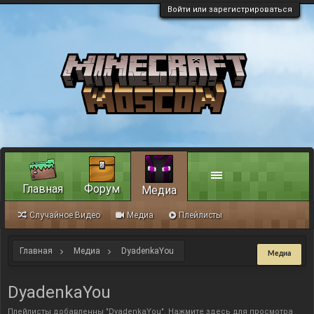
Войти или зарегистрироваться
Главная
Форум
Медиа
Случайное Видео
Медиа
Плейлисты
Главная
Медиа
DyadenkaYou
Медиа
DyadenkaYou
Плейлисты добавленны "DyadenkaYou".
Нажмите здесь для просмотра