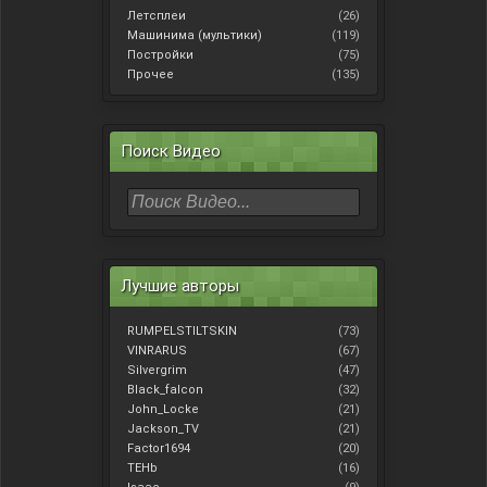
Летсплеи
(26)
Машинима (мультики)
(119)
Постройки
(75)
Прочее
(135)
Поиск Видео
Лучшие авторы
RUMPELSTILTSKIN
(73)
VINRARUS
(67)
Silvergrim
(47)
Black_falcon
(32)
John_Locke
(21)
Jackson_TV
(21)
Factor1694
(20)
TEHb
(16)