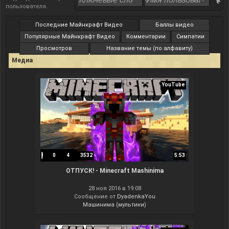
пользователя
.
Последние Майнкрафт Видео
Баллы видео
Популярные Майнкрафт Видео
Комментарии
Симпатии
Просмотров
Название темы (по алфавиту)
Медиа
YouTube
0
4
3532
5:53
ОТПУСК! - Minecraft Mashinima
28 ноя 2016 в 19:08
Сообщение от
DyadenkaYou
Машинима (мультики)