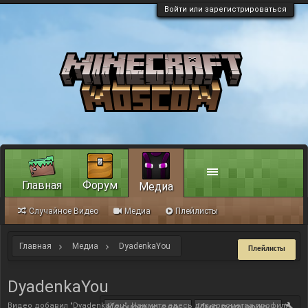
Войти или зарегистрироваться
Главная
Форум
Медиа
Случайное Видео
Медиа
Плейлисты
Главная
Медиа
DyadenkaYou
Плейлисты
DyadenkaYou
Видео добавил "DyadenkaYou".
Нажмите здесь для просмотра профиля