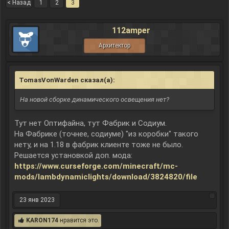
< Назад
1
2
3
112amper
Архитектор
TomasVonWarden сказал(а):
↑
На новой сборке динамического освещения нет?
Тут нет Оптифайна, тут Фабрик и Содиум.
На Фабрике (точнее, содиуме) "из коробки" такого
нету, и на 1.18 в фабрик клиенте тоже не было.
Решается установкой доп. мода:
https://www.curseforge.com/minecraft/mc-
mods/lambdynamiclights/download/3824820/file
23 янв 2023
KARON174
нравится это.