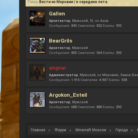
Тема:
Вести из Меровии / к середине лета
Gallen
Архитектор
, Мужской, 31,
из
Азов
Сообщения:
845
Симпатии:
822
Баллы:
393
BearGrils
Архитектор
, Мужской
Сообщения:
805
Симпатии:
564
Баллы:
393
angvar
Администратор
, Мужской,
из
Меровия, Замок Бе
Сообщения:
1.915
Симпатии:
4.907
Баллы:
558
Argokon_Esteil
Архитектор
, Мужской
Сообщения:
688
Симпатии:
880
Баллы:
393
Главная
Форум
Minecraft Moscow
Города