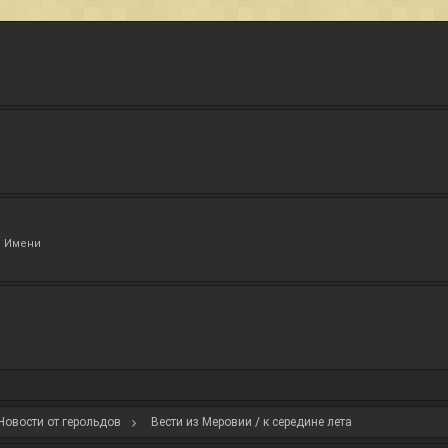
з Имени
Новости от герольдов
Вести из Меровии / к середине лета