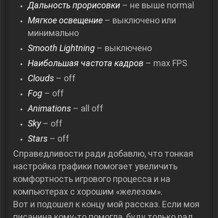
Дальность прорисовки
– не выше normal
Мягкое освещение
– выключено или
минимально
Smooth Lightning
– выключено
Наибольшая частота кадров
– max FPS
Clouds
– off
Fog
– off
Animations
– all off
Sky
– off
Stars
– off
Справедливости ради добавлю, что тонкая
настройка графики помогает увеличить
комфортность игрового процесса и на
компьютерах с хорошим «железом».
Вот и подошел к концу мой рассказ. Если моя
писанина кому-то помогла, буду только рад.