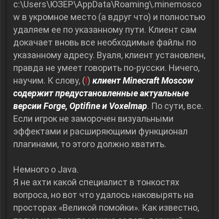
c:\Users\ЮЗЕР\AppData\Roaming\.minemosco
w в укромное место (а вдруг что) и полностью
удаляем ее по указанному пути. Клиент сам
докачает вновь все необходимые файлы по
указанному адресу. Вуаля, клиент установлен,
правда не умеет говорить по-русски. Ничего,
научим. К слову, (
!
)
клиент Minecraft Moscow
содержит предустановленные актуальные
версии Forge, Optifine и Voxelmap
. По сути, все.
Если игрок не заморочен визуальными
эффектами и расширяющими функционал
плагинами, то этого должно хватить.
Немного о Java.
Я не ахти какой специалист в тонкостях
вопроса, но вот что удалось наковырять на
просторах «Великой помойки». Как известно,