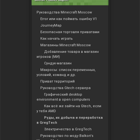
Руководства Minecraft Moscow
Error или как поймать ошибку V1
JourneyMap
Безопасная торговля приватами
Как начать играть
Магазины Minecraft Moscow
Добавление товара в магазин
игроков (МИ)
Сундук-магазин
Макросы: список переменных,
условий, команд и др.
Приват территорий
Руководства Gtech сервера
Графический desktop
environment в open computers
Как всё же зайти на Gtech, если
у тебя AMD
Руды, их добыча и переработка
в GregTech
Электричество в GregTech
Руководство по моду Balkon's