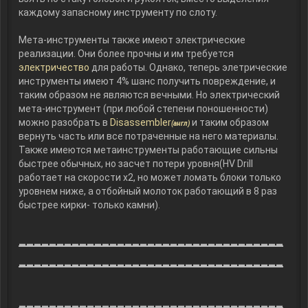
каждому запасному инструменту по слоту.
Мета-инструменты также имеют электрические
реализации. Они более прочны и им требуется
электричество
для работы. Однако, теперь элетрические
инструменты имеют 4% шанс получить повреждение, и
таким образом не являются вечными. Но электрический
мета-инструмент (при любой степени поношенности)
можно разобрать в
Disassembler
и таким образом
(англ)
вернуть часть или все потраченные на него материалы.
Также имеются метаинструменты работающие сильны
быстрее обычных, но засчет потери уровня(HV Drill
работает на скорости х2, но может ломать блоки только
уровнем ниже, а отбойный молоток работающий в 8 раз
быстрее кирки- только камни).
___________________________________
___________________________________
___________________________________