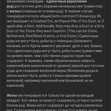
механизма генерации -
одиночные вкрапления
руд
(достаточно для создание начальных инструментов)
и
жилы
(основные источники руд). В первом случае,
генерируются полу-общие(semi-common?) блоки руд. Из
них выпадает a Crushed Ore, an Impure Pile of Ore Dust, or, if
applicable, a Gem. Additionally, they may drop a Dust or a Dirty
Dust of the Stone they were found in. (This can be Stone,
Netherrack, Red/Black Granite, or End Stone.) Одиночные
руды не могут быть добыты с помощью Шелкового
касания, хотя Удача немного увеличит дроп с них. Важно,
что одиночные руды могут быть добыты инструментами
на уровен ниже, чем собственно руда которую они
содержат. К примеру, таким образом можно набрать
каменной(или аналогичной по уровню) киркой достаточно
руды для создания железной кирки.(Железная рруда в
жилах может быть добыта только кирками кровня
железной, например железной или бронзовой, но не
каменной)
Жилы
же генерируются только по одной на каждый
квадрат 3х3 чанка, но можгут содержать сотни и тысячи
блоков руд. Жилы могут содержат до четырех различных
руд. Содержание жил зависит от высоты и мира, но не