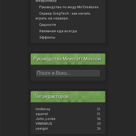
WeaponMod
Руководство по моду Mo'Creatures
Сервер GregTech - как начать
играть на сервере.
Сущности
Халявная еда всегда.
Эффекты
Руководства Minecraft Moscow
Топ редакторов
mrAleroy
51
squirrel
51
John_Locke
36
VINRARUS
29
useigor
26