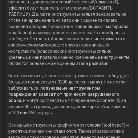
прочность, уровень(каменный/железный/алмазный),
эффект) будут зависеть от материала(ВСТАВИТЬ
ТАБЛИЦУ). Да, мета-инструменты нельзя зачаровать на
столе зачаровывания, но зато они с момента своего
создания обладают свойством, зависящим от материала
и шаблона(например для меча из железа/стали/бронзы
это будет Острота). Аналогом каменного инструмента в
классическим майнкрафте служат кремниевыее
инструменты(классические инструменты сильно
урезаны), и как правило именно кремниевые инструменты
являются основными на раннем этапе развития.
Важно отметить, что мета-инструменты имеют абсурдно
большую прочность(от 3200 до сотен тысяч). Но не стоит
заблуждаться, п
олучаемые инструментом
повреждения зависят от прочности разрушаемого
блока
, и могут составлять от повреждений лопате 25 за
песок и 30 за гравий, до повреждений кирке 75 за камень
и 100 или 150 за руды.
Основные иструменты крафтятся из головки(tool head?) и
рукоятки, причем они стакаются. Таким образом можно
взять по стаку головок и рукояток, вместо выделения