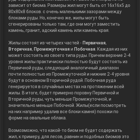
зависит от биома. Размеры жил могут быть от 16х16х5 до
80х80х8 блоков. с очень маленькими зазорами между
блоками руды. Но, конечно же, жилы могут быть
сгенерированы только там, где они могут заместить
камень, гранит, адский камень или камень края.
Жилы состоят из четырех частей -
Первичная
,
Вторичная
,
Промежуточная
и
Побочная
. Каждая из них
может состоять из своего типа руды. Причем верхние 2-4
уровня жилы практичиски полностью будут состоять из
Первичной руды, следующий аналогичный диапазон
почти полностью из Промежуточной и нижние 2-4 уровня
будут в основном Вторичной рудой. Побочная руда
генерируется в случайных местах на протяжении всей
жилы. В итоге, будет примерно поровну Первичной и
Вторичной руды, чуть меньше Промежуточной, и
значительно меньше Побочной. Жилы(если посмотреть
на них например удалив все блоки камня) похожи по
форме на овальные облака.
Возмозможно, что какой-то биом не будет содержать
жил, к примеру, для лесов, равнин и подобных биомов это