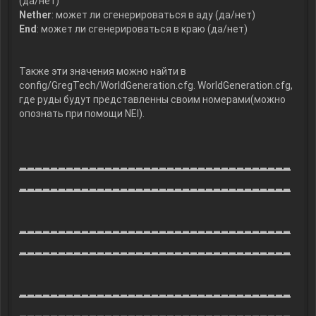
(да/нет)
Nether
: может ли сгенерироваться в аду (да/нет)
End
: может ли сгенерироваться в краю (да/нет)
Также эти значения можно найти в
config/GregTech/WorldGeneration.cfg. WorldGeneration.cfg,
где руды будут представленны своим номерами(можно
опознать при помощи NEI).
___________________________________
___________________________________
___________________________________
___________________________________
___________________________________
___________________________________