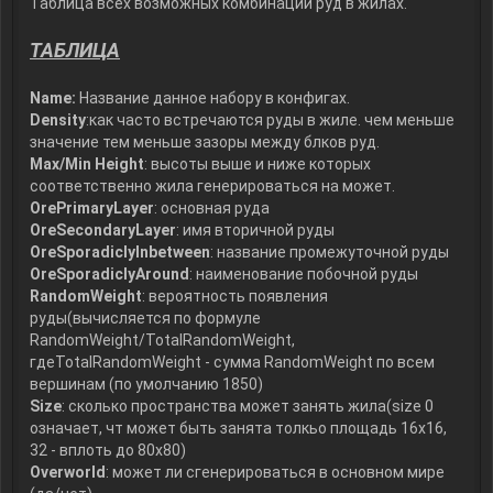
Таблица всех возможных комбинаций руд в жилах.
ТАБЛИЦА
Name:
Название данное набору в конфигах.
Density
:как часто встречаются руды в жиле. чем меньше
значение тем меньше зазоры между блков руд.
Max/Min Height
: высоты выше и ниже которых
соответственно жила генерироваться на может.
OrePrimaryLayer
: основная руда
OreSecondaryLayer
: имя вторичной руды
OreSporadiclyInbetween
: название промежуточной руды
OreSporadiclyAround
: наименование побочной руды
RandomWeight
: вероятность появления
руды(вычисляется по формуле
RandomWeight/TotalRandomWeight,
гдеTotalRandomWeight - сумма RandomWeight по всем
вершинам (по умолчанию 1850)
Size
: сколько пространства может занять жила(size 0
означает, чт может быть занята толкьо площадь 16х16,
32 - вплоть до 80х80)
Overworld
: может ли сгенерироваться в основном мире