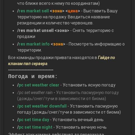
что ближе всего к нему по координатам)
/
res market sell
<
зона
> <
цена
>
- Выставить Вашу
территорию на продажу. Вводиться название
резиденции и количество червонцев.
/res market unsell <зона>
- Снять территорию с
продажи
/
res market info
<
зона
>
- Посмотреть информацию о
территории.
Все команды продажи привата находятся в
Гайде по
кланам пвп сервера
.
------------------------------
Погода и время:
/
pc set weather clear
- Установить ясную погоду
/pc set weather rain
-
Установить пасмурную погоду
(дождь/снег/тучи в зависимости от биома)
/pc set weather downfall
- Установить пасмурную
погоду (дождь/снег/тучи в зависимости от биома)
/
pc set time day
- Установить вечный день
/
pc set time night
- Установить вечную ночь
Эффект этих команд действует до перезахода.