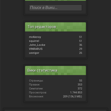
Топ редакторов
mrAleroy
51
squirrel
51
John_Locke
36
VINRARUS
29
useigor
26
Вики статистика
Страницы:
55
Правки:
353
Симпатии:
372
Просмотров:
1.744.853
Вложения:
209 (136,5 МБ)