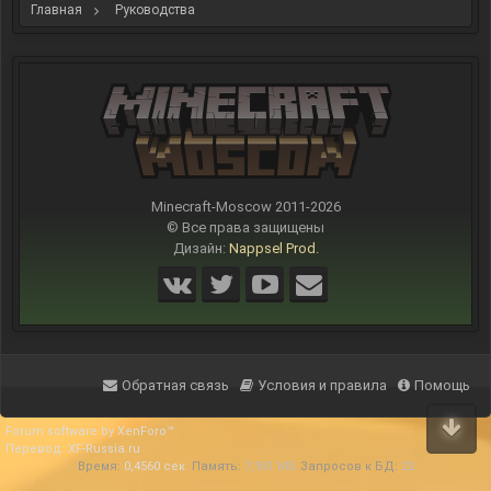
Главная
Руководства
Minecraft-Moscow 2011-
2026
© Все права защищены
Дизайн:
Nappsel Prod.
Обратная связь
Условия и правила
Помощь
Forum software by XenForo™
Перевод:
XF-Russia.ru
Время:
0,4560 сек.
Память:
7,951 МБ
Запросов к БД:
22