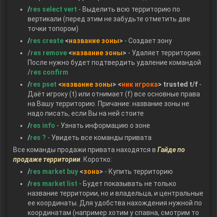
/
res select vert
- Выделить всю территорию по
вертикали (перед этим не забудьте отметить две
точки топором)
/
res create
<
название зоны
>
- Создает зону
/
res remove
<
название зоны
>
- Удаляет территорию.
После нужно будет подтвердить удаление командой
/
res confirm
/
res pset
<
название зоны
> <
ник игрока
> trusted t/f
-
Даёт игроку (t) или отнимает (f) все основные права
на Вашу территорию. Причание: название зоны не
надо писать, если Вы на ней стоите
/
res info
- Узнать информацию о зоне
/
res ?
- Увидеть все команды привата
Все команды продажи привата находятся в
Гайде по
продаже территории
. Коротко:
/
res market buy
<
зона
>
- Купить территорию
/
res market list
- Будет показывать не только
название территории, но и владельца, и центральные
ее координаты. Для удобства нахождения нужной по
координатам (например хотим у спавна, смотрим то