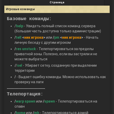
Страница
Игровые команды
Базовые команды:
/
help
- Увидеть полный список команд сервера
(большая часть доступна только администрации)
/
tell
<
ник игрока
>
или
/
pm
<
ник игрока
>
- Начать
личную беседу с другим игроком
/
res unstuck
- Телепортироваться за пределы
приватной зоны. Полезно, если вы застряли и не
можете выбраться
//
sel
- Убирает сетку, созданную при выделении
территории
/
- Выдает ошибку команды. Можно использовать как
проверку на лаги
------------------------------
Телепортация:
/
warp spawn
или
/
spawn
- Телепортироваться на
спавн
/
home
или
/
mh
- Телепортироваться домой