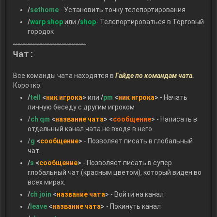
/
sethome
- Установить точку телепортирования
/
warp shop
или
/
shop
- Телепортироваться в Торговый
городок
------------------------------
Чат:
Все команды чата находятся в
Гайде по командам чата
.
Коротко:
/
tell
<
ник игрока
>
или
/
pm
<
ник игрока
>
- Начать
личную беседу с другим игроком
/
ch qm
<
название чата
> <
сообщение
>
- Написать в
отдельный канал чата не входя в него
/
g
<
сообщение
>
- Позволяет писать в глобальный
чат.
/
s
<
сообщение
>
- Позволяет писать в супер
глобальный чат (красным цветом), который виден во
всех мирах.
/
ch join
<
название чата
>
- Войти на канал
/
leave
<
название чата
>
- Покинуть канал