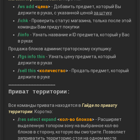
/
ws add
<
цена
>
- Добавить предмет, который Вы
держите в руках, с указанной ценой
за штуку
/
ichk
- Проверить статус магазина, только после этой
команды Вам придут покупки
/
iinfo
- Узнать название и ID предмета, который у Вас
в руках
Продажа блоков администраторскому скупщику:
/
fgs info this
- Узнать цену предмета, который
держите в руках
/
sell this
<
количество
>
- Продать предмет, который
держите в руке
------------------------------
Приват территории:
Все команды привата находятся в
Гайде по привату
территории
. Коротко:
/
res select expand
<
кол-во блоков
>
- Расширяет
выделенную топором зону на выбранное кол-во
блоков в сторону, которую вы смотрите. Позволяет
заприватить территорию стоя на одном месте