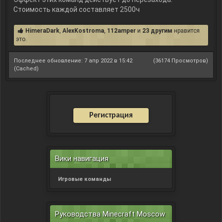
Стоимость каждой составляет 2500ч
HimeraDark
,
AlexKostroma
,
112amper
и
23 другим
нравится
это.
Последнее обновление: 7 апр 2022 в 15:42
(36174 Просмотров)
(Cached)
Регистрация
Вики навигация
Игровые команды
Руководства Minecraft Moscow