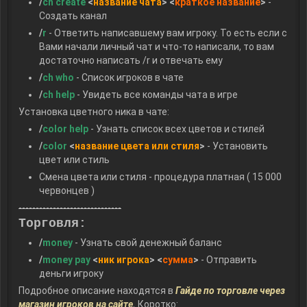
/
ch create
<
название чата
> <
краткое название
>
-
Создать канал
/
r
- Ответить написавшему вам игроку. То есть если с
Вами начали личный чат и что-то написали, то вам
достаточно написать /r и отвечать ему
/
ch who
- Список игроков в чате
/
ch help
- Увидеть все команды чата в игре
Установка цветного ника в чате:
/
color help
- Узнать список всех цветов и стилей
/
color
<
название цвета или стиля
>
- Установить
цвет или стиль
Смена цвета или стиля - процедура платная ( 15 000
червонцев )
------------------------------
Торговля:
/
money
- Узнать свой денежный баланс
/
money pay
<
ник игрока
> <
сумма
>
- Отправить
деньги игроку
Подробное описание находятся в
Гайде по торговле через
магазин игроков на сайте
.
Коротко: