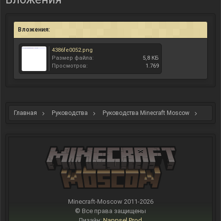
Вложения:
4386fe0052.png
Размер файла:
5,8 КБ
Просмотров:
1.769
Главная
Руководства
Руководства Minecraft Moscow
Error или как поймать ошибку V1
Minecraft-Moscow 2011-
2026
© Все права защищены
Дизайн:
Nappsel Prod.