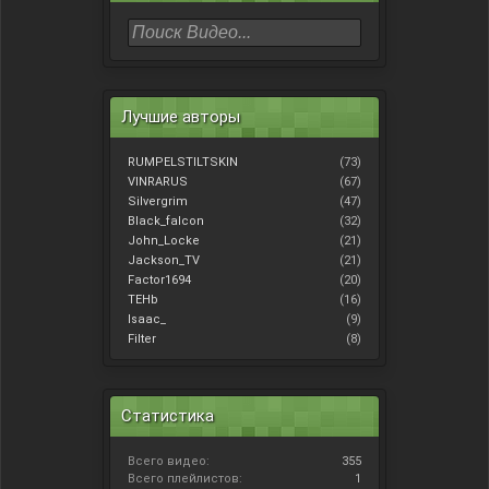
Лучшие авторы
RUMPELSTILTSKIN
(73)
VINRARUS
(67)
Silvergrim
(47)
Black_falcon
(32)
John_Locke
(21)
Jackson_TV
(21)
Factor1694
(20)
TEHb
(16)
Isaac_
(9)
Filter
(8)
Статистика
Всего видео:
355
Всего плейлистов:
1