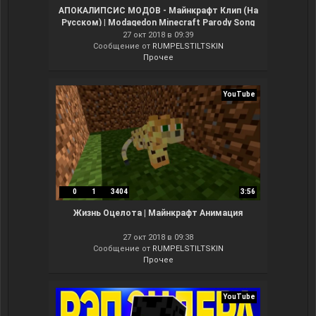
АПОКАЛИПСИС МОДОВ - Майнкрафт Клип (На
Русском) | Modagedon Minecraft Parody Song
Animation RUS
27 окт 2018 в 09:39
Сообщение от
RUMPELSTILTSKIN
Прочее
YouTube
0
1
3404
3:56
Жизнь Оцелота | Майнкрафт Анимация
27 окт 2018 в 09:38
Сообщение от
RUMPELSTILTSKIN
Прочее
YouTube