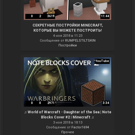
0
2
3619
11:44
СЕКРЕТНЫЕ ПОСТРОЙКИ MINECRAFT,
КОТОРЫЕ ВЫ МОЖЕТЕ ПОСТРОИТЬ!
ТУТОРИАЛ АВТОМАТ В МАЙНКРАФТ ПОКУПКА
4 ноя 2018 в 11:23
Сообщение от
RUMPELSTILTSKIN
Постройки
YouTube
0
0
2971
3:34
♫ World of Warcraft - Daughter of the Sea | Note
Blocks Cover #2 | Minecraft ♫
3 ноя 2018 в 18:13
Сообщение от
Factor1694
Прочее