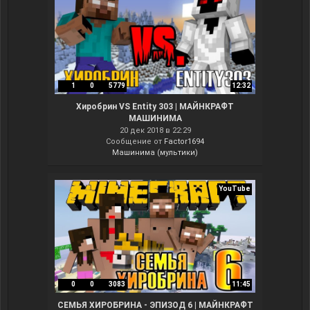
1
0
5779
12:32
Хиробрин VS Entity 303 | МАЙНКРАФТ
МАШИНИМА
20 дек 2018 в 22:29
Сообщение от
Factor1694
Машинима (мультики)
YouTube
0
0
3083
11:45
СЕМЬЯ ХИРОБРИНА - ЭПИЗОД 6 | МАЙНКРАФТ