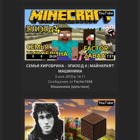
YouTube
0
0
2624
7:37
СЕМЬЯ ХИРОБРИНА - ЭПИЗОД 4 | МАЙНКРАФТ
МАШИНИМА
2 ноя 2018 в 16:11
Сообщение от
Factor1694
Машинима (мультики)
YouTube