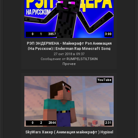
0
1
3857
3:00
РЭП ЭНДЕРМЕНА - Майнкрафт Рэп Анимация
(На Русском) | Enderman Rap Minecraft Song
Animation RUS
27 окт 2018 в 09:37
Сообщение от
RUMPELSTILTSKIN
Прочее
YouTube
0
2
2844
2:31
SkyWars Хакер ( Анимация майнкрафт ) Hypixel