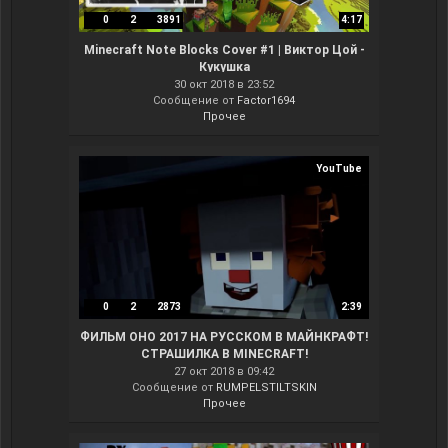
0
2
3891
4:17
Minecraft Note Blocks Cover #1 | Виктор Цой -
Кукушка
30 окт 2018 в 23:52
Сообщение от
Factor1694
Прочее
YouTube
0
2
2873
2:39
ФИЛЬМ ОНО 2017 НА РУССКОМ В МАЙНКРАФТ!
СТРАШИЛКА В MINECRAFT!
27 окт 2018 в 09:42
Сообщение от
RUMPELSTILTSKIN
Прочее