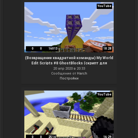
YouTube
0
0
16013
18:28
(Возвращение квадратной команды) My World
Edit Scripts #8 GhostBlocks (скрипт для
мапмейкеров, результат без модов)
20 апр 2020 в 20:33
Сообщение от
Harch
Постройки
YouTube
0
0
2514
16:29