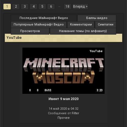
→
1
2
3
4
5
6
18
Вперёд >
Последние Майнкрафт Видео
Баллы видео
Популярные Майнкрафт Видео
Комментарии
Симпатии
Просмотров
Название темы (по алфавиту)
YouTube
YouTube
0
0
8693
3:23
Ивент 9 мая 2020
14 май 2020 в 04:32
Сообщение от
Filter
Прочее