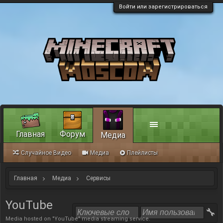
Войти или зарегистрироваться
Главная
Форум
Медиа
Случайное Видео
Медиа
Плейлисты
Главная
Медиа
Сервисы
YouTube
Media hosted on "YouTube" media streaming service.