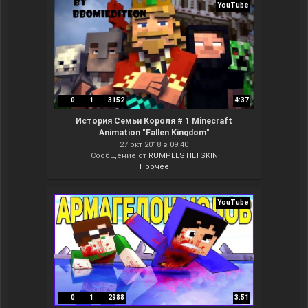
YouTube
0
1
3152
4:37
История Семьи Короля # 1 Minecraft
Animation "Fallen Kingdom"
27 окт 2018 в 09:40
Сообщение от
RUMPELSTILTSKIN
Прочее
YouTube
0
1
2988
3:51