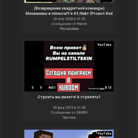
(Возвращение квадратной команды)
Механизмы в minecraft'e #3 Лифт [Project Red
2 + Railcraft]
20 апр 2020 в 01:09
Сообщение от
Harch
Постройки
YouTube
0
0
4651
8:13
Строить вы умеете! А стрелять?
20 фев 2019 в 21:46
Сообщение от
ZASRV
Прочее
YouTube