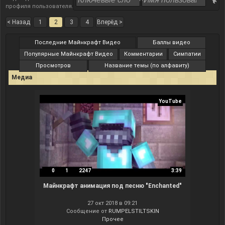
профиля пользователя
.
< Назад
1
2
3
4
Вперёд >
Последние Майнкрафт Видео
Баллы видео
Популярные Майнкрафт Видео
Комментарии
Симпатии
Просмотров
Название темы (по алфавиту)
Медиа
YouTube
0
1
2247
3:39
Майнкрафт анимация под песню "Enchanted"
27 окт 2018 в 09:21
Сообщение от
RUMPELSTILTSKIN
Прочее