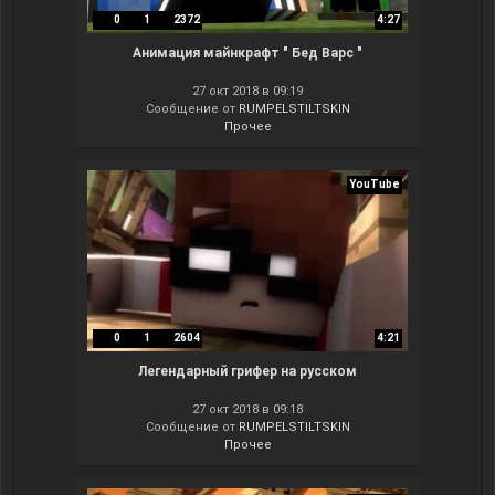
0
1
2372
4:27
Анимация майнкрафт " Бед Варс "
27 окт 2018 в 09:19
Сообщение от
RUMPELSTILTSKIN
Прочее
YouTube
0
1
2604
4:21
Легендарный грифер на русском
27 окт 2018 в 09:18
Сообщение от
RUMPELSTILTSKIN
Прочее