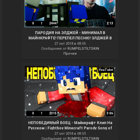
0
1
2444
2:13
ПАРОДИЯ НА ЭЛДЖЕЙ - МИНИМАЛ В
МАЙНКРАФТЕ! ПЕРЕПЕЛ ПЕСНЮ! ЭЛДЖЕЙ В
МАЙНКРАФТЕ
27 окт 2018 в 08:55
Сообщение от
RUMPELSTILTSKIN
Прочее
YouTube
0
1
2315
3:06
НЕПОБЕДИМЫЙ БОЕЦ - Майнкрафт Клип На
Русском | Fightboy Minecraft Parody Song of
Weekend IN RUSSIAN
27 окт 2018 в 08:53
Сообщение от
RUMPELSTILTSKIN