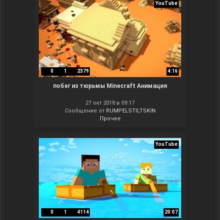
YouTube
0
1
2379
4:16
побег из тюрьмы Minecraft Анимация
27 окт 2018 в 09:17
Сообщение от
RUMPELSTILTSKIN
Прочее
YouTube
0
1
4114
20:07