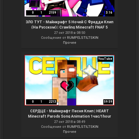
0
1
2159
3:16
ЗЛО ТУТ - Майнкрафт 5 Ночей С Фредди Клип
(На Русском) | Crawling Minecraft FNAF 5
Animation Song
27 окт 2018 в 08:50
Сообщение от
RUMPELSTILTSKIN
Прочее
YouTube
0
1
2213
59:59
СЕРДЦЕ - Майнкрафт Песня Клип | HEART
Minecraft Parody Song Animation 1час/1hour
27 окт 2018 в 08:49
Сообщение от
RUMPELSTILTSKIN
Прочее