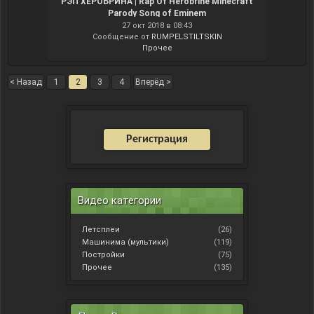
РЭП ХЕРОБРИНА | Rap Of Herobrine Minecraft
Parody Song of Eminem
27 окт 2018 в 08:43
Сообщение от
RUMPELSTILTSKIN
Прочее
< Назад
1
2
3
4
Вперёд >
Регистрация
Видео категории
Летсплеи
(26)
Машинима (мультики)
(119)
Постройки
(75)
Прочее
(135)