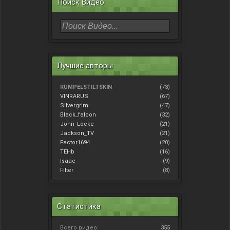
Поиск Видео
Лучшие авторы
RUMPELSTILTSKIN
(73)
VINRARUS
(67)
Silvergrim
(47)
Black_falcon
(32)
John_Locke
(21)
Jackson_TV
(21)
Factor1694
(20)
TEHb
(16)
Isaac_
(9)
Filter
(8)
Статистика
Всего видео:
355