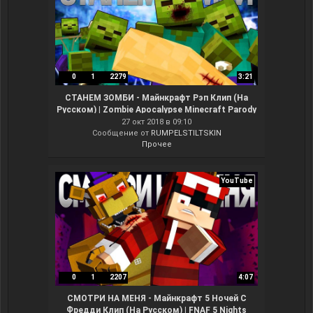
0
1
2279
3:21
СТАНЕМ ЗОМБИ - Майнкрафт Рэп Клип (На
Русском) | Zombie Apocalypse Minecraft Parody
Song Animation
27 окт 2018 в 09:10
Сообщение от
RUMPELSTILTSKIN
Прочее
YouTube
0
1
2207
4:07
СМОТРИ НА МЕНЯ - Майнкрафт 5 Ночей С
Фредди Клип (На Русском) | FNAF 5 Nights