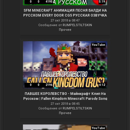
0
0
4195
5:19
SFM MINECRAFT АНИМАЦИЯ ПЕСНЯ БАЛДИ НА
РУССКОМ EVERY DOOR CG5 РУССКАЯ ОЗВУЧКА
ПЕРЕВОД ПЕСНИ ANIMATION
27 окт 2018 в 08:47
Сообщение от
RUMPELSTILTSKIN
Прочее
YouTube
0
0
2196
4:12
ПАВШЕЕ КОРОЛЕВСТВО - Майнкрафт Клип На
Русском | Fallen Kingdom Minecraft Parody Song
27 окт 2018 в 08:45
Сообщение от
RUMPELSTILTSKIN
Прочее
YouTube