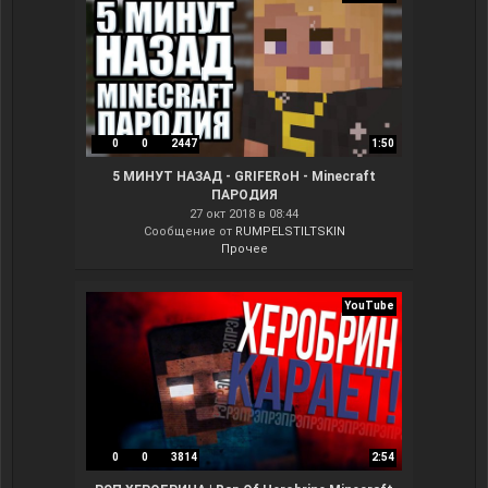
0
0
2447
1:50
5 МИНУТ НАЗАД - GRIFERoH - Minecraft
ПАРОДИЯ
27 окт 2018 в 08:44
Сообщение от
RUMPELSTILTSKIN
Прочее
YouTube
0
0
3814
2:54