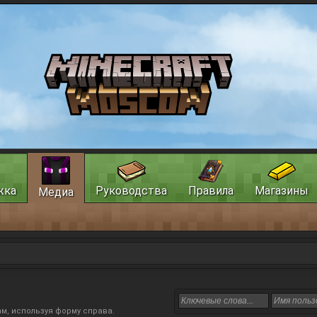
жка
Руководства
Правила
Магазины
Медиа
м, используя форму справа.