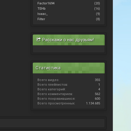
Factor1694
(20)
TEHb
(16)
Isaac_
(9)
Filter
(8)
Расскажи о нас друзьям!
Статистика
Всего видео:
355
Всего плейлистов:
1
Всего категорий:
4
Всего комментариев:
562
Всего понравившихся:
600
Всего просмотренных:
1.134.685