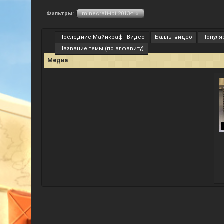
Фильтры:
minecraft-tpt 2013-t
x
Последние Майнкрафт Видео
Баллы видео
Популя
Название темы (по алфавиту)
Медиа