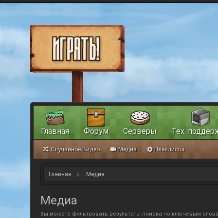
Главная
Форум
Серверы
Тех. поддер
Случайное Видео
Медиа
Плейлисты
Главная
Медиа
Медиа
Вы можете фильтровать результаты поиска по ключевым слова