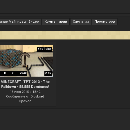
рные Майнкрафт Видео
Комментарии
Симпатии
Просмотров
YouTube
0
0
2630
2:46
MINECRAFT: TPT 2013 - The
Falldown - 55,555 Dominoes!
15 июл 2015 в 18:42
Сообщение от
Diovkrad
Прочее