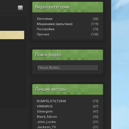
Видео категории
x
Летсплеи
(26)
Машинима (мультики)
(119)
Постройки
(75)
Прочее
(135)
Поиск Видео
Лучшие авторы
RUMPELSTILTSKIN
(73)
VINRARUS
(67)
Silvergrim
(47)
Black_falcon
(32)
John_Locke
(21)
Jackson_TV
(21)