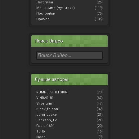
Летсплеи
(26)
Машинима (мультики)
(119)
Постройки
(75)
Прочее
(135)
Поиск Видео
Лучшие авторы
RUMPELSTILTSKIN
(73)
VINRARUS
(67)
Silvergrim
(47)
Black_falcon
(32)
John_Locke
(21)
Jackson_TV
(21)
Factor1694
(20)
TEHb
(16)
Isaac_
(9)