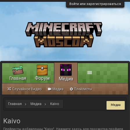
Войти или зарегистрироваться
Главная
Форум
Медиа
Случайное Видео
Медиа
Плейлисты
Главная
Медиа
Kaivo
Медиа
Kaivo
Плейлисты добавленны "Kaivo".
Нажмите здесь для просмотра профиля