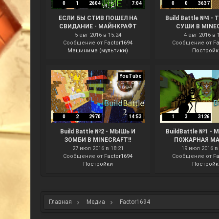
0
1
2604
7:04
0
0
3637
ЕСЛИ БЫ СТИВ ПОШЕЛ НА
Build Battle №4 -
СВИДАНИЕ - МАЙНКРАФТ
СУШИ В MINE
МАШИНИМА
5 авг 2016 в 15:24
4 авг 2016 в 
Сообщение от
Factor1694
Сообщение от
Fa
Машинима (мультики)
Постройк
YouTube
0
2
2970
14:53
1
3
3126
Build Battle №2 - МЫШь И
BuildBattle №1 -
ЗОМБИ В MINECRAFT!!
ПОЖАРНАЯ М
27 июл 2016 в 18:21
19 июл 2016 в 
Сообщение от
Factor1694
Сообщение от
Fa
Постройки
Постройк
Главная
Медиа
Factor1694