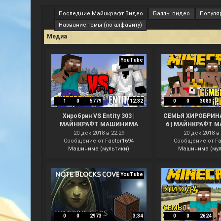
Последние Майнкрафт Видео
Баллы видео
Популя
Название темы (по алфавиту)
Медиа
YouTube
1
0
5779
12:32
0
0
3083
Хиробрин VS Entity 303 |
СЕМЬЯ ХИРОБРИНА
МАЙНКРАФТ МАШИНИМА
6 | МАЙНКРАФТ 
20 дек 2018 в 22:29
20 дек 2018 в 
Сообщение от
Factor1694
Сообщение от
Fa
Машинима (мультики)
Машинима (мул
YouTube
0
0
2973
3:34
0
0
2624