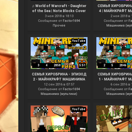
♫ World of Warcraft - Daughter
СЕМЬЯ ХИРОБРИНА
of the Sea | Note Blocks Cover
4 | МАЙНКРАФТ 
#2 | Minecraft ♫
3 ноя 2018 в 18:13
2 ноя 2018 в 
Сообщение от
Factor1694
Сообщение от
Fa
Прочее
Машинима (мул
YouTube
3
4
2858
5:51
2
5
2846
СЕМЬЯ ХИРОБРИНА - ЭПИЗОД
СЕМЬЯ ХИРОБРИНА
2 - МАЙНКРАФТ МАШИНИМА
1 - МАЙНКРАФТ 
12 сен 2016 в 07:57
6 сен 2016 в 
Сообщение от
Factor1694
Сообщение от
Fa
Машинима (мультики)
Машинима (мул
YouTube