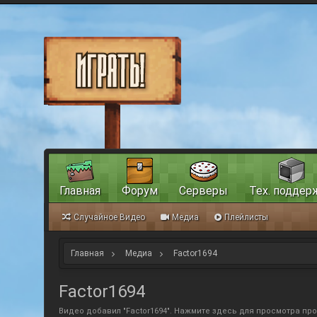
Главная
Форум
Серверы
Тех. поддер
Случайное Видео
Медиа
Плейлисты
Главная
Медиа
Factor1694
Factor1694
Видео добавил "Factor1694".
Нажмите здесь для просмотра пр