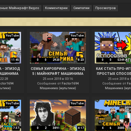
рные Майнкрафт Видео
Комментарии
Симпатии
Просмотров
YouTube
YouTube
11:45
0
0
2920
8:23
0
0
5349
 - ЭПИЗОД
СЕМЬЯ ХИРОБРИНА - ЭПИЗОД
КАК СТАТЬ ПРО-ИГ
МАШИНИМА
5 | МАЙНКРАФТ МАШИНИМА
ПРОСТЫХ СПОСОБ
ПРО-ИГРОКОМ В М
22:28
25 ноя 2018 в 03:16
25 ноя 2018 в 
ctor1694
Сообщение от
Factor1694
Сообщение от
- МАШИНИ
Fa
ьтики)
Машинима (мультики)
Машинима (мул
YouTube
YouTube
7:37
0
2
3891
4:17
4
6
3085