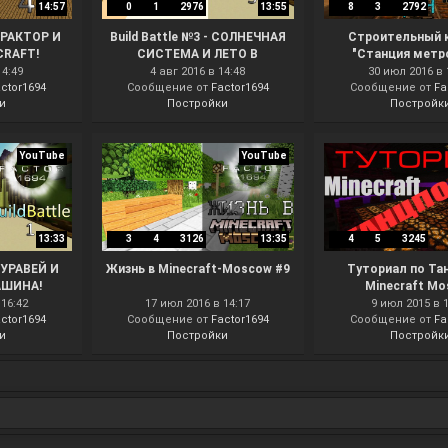
14:57
0
1
2976
13:55
8
3
2792
 ТРАКТОР И
Build Battle №3 - СОЛНЕЧНАЯ
Строительный 
CRAFT!
СИСТЕМА И ЛЕТО В
"Станция метро
MINECRAFT!!
Minecraft M
14:49
4 авг 2016 в 14:48
30 июл 2016 в 
ctor1694
Сообщение от
Factor1694
Сообщение от
Fa
и
Постройки
Постройк
YouTube
YouTube
13:33
3
4
3126
13:35
4
5
3245
 МУРАВЕЙ И
Жизнь в Minecraft-Moscow #9
Туториал по Тан
АШИНА!
Minecraft M
16:42
17 июл 2016 в 14:17
9 июл 2015 в 
ctor1694
Сообщение от
Factor1694
Сообщение от
Fa
и
Постройки
Постройк