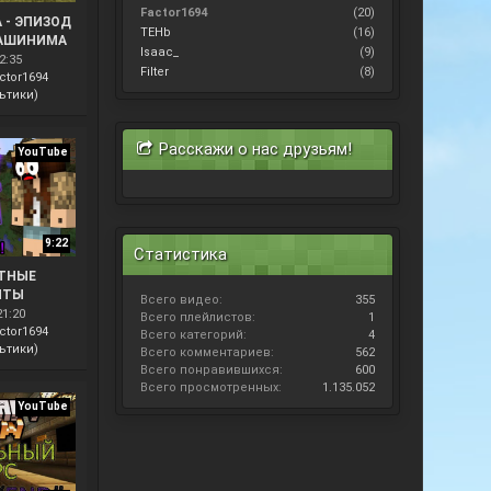
Factor1694
(20)
 - ЭПИЗОД
TEHb
(16)
МАШИНИМА
Isaac_
(9)
2:35
Filter
(8)
ctor1694
ьтики)
Расскажи о нас друзьям!
YouTube
9:22
Статистика
СТНЫЕ
НТЫ
Всего видео:
355
ЛИ -
21:20
Всего плейлистов:
1
ШИНИМА
ctor1694
Всего категорий:
4
ьтики)
Всего комментариев:
562
Всего понравившихся:
600
Всего просмотренных:
1.135.052
YouTube