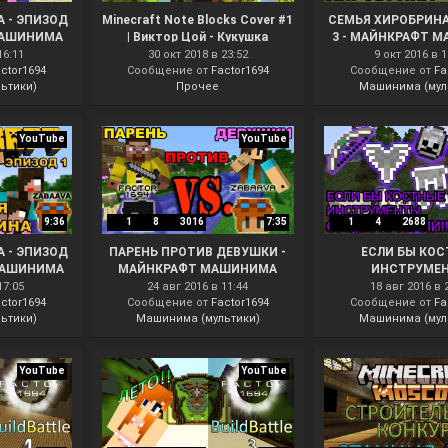
 - ЭПИЗОД
Minecraft Note Blocks Cover #1
СЕМЬЯ ХИРОБРИНА
МАШИНИМА
| Виктор Цой - Кукушка
3 - МАЙНКРАФТ 
16:11
30 окт 2018 в 23:52
9 окт 2016 в 1
ctor1694
Сообщение от
Factor1694
Сообщение от
Fa
ьтики)
Прочее
Машинима (мул
YouTube
YouTube
9:36
1
8
3016
7:35
1
4
2688
 - ЭПИЗОД
ПАРЕНЬ ПРОТИВ ДЕВУШКИ -
ЕСЛИ БЫ КО
МАШИНИМА
МАЙНКРАФТ МАШИНИМА
ИНСТРУМЕ
СУЩЕСТВОВА
17:05
24 авг 2016 в 11:44
18 авг 2016 в 
ctor1694
Сообщение от
Factor1694
МАЙНКРАФТ МА
Сообщение от
Fa
ьтики)
Машинима (мультики)
Машинима (мул
YouTube
YouTube