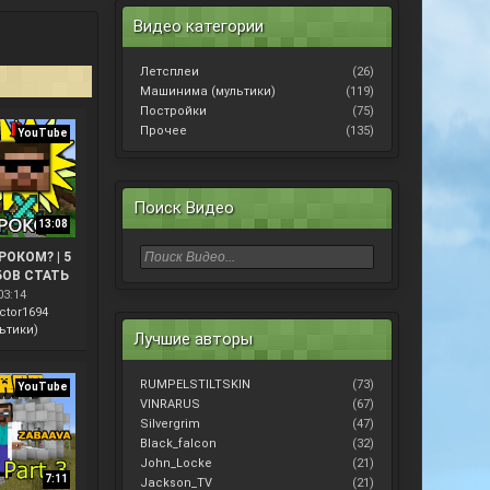
Видео категории
Летсплеи
(26)
Машинима (мультики)
(119)
Постройки
(75)
Прочее
(135)
YouTube
Поиск Видео
13:08
РОКОМ? | 5
ОВ СТАТЬ
АЙНКРАФТЕ
03:14
МА
ctor1694
ьтики)
Лучшие авторы
RUMPELSTILTSKIN
(73)
YouTube
VINRARUS
(67)
Silvergrim
(47)
Black_falcon
(32)
John_Locke
(21)
7:11
Jackson_TV
(21)