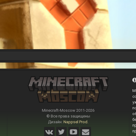
M
с
у
п
Minecraft-Moscow 2011-
2026
о
© Все права защищены
б
Дизайн:
Nappsel Prod.
п
п