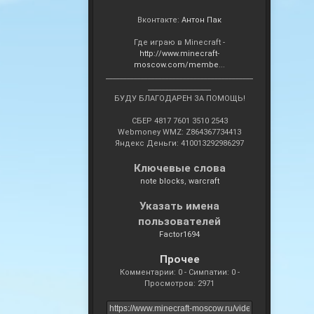
Вконтакте:
Антон Пак
Где играю в Minecraft -
http://www.minecraft-
moscow.com/membe
...
__________________________________________
__________________
БУДУ БЛАГОДАРЕН ЗА ПОМОЩЬ!
СБЕР 4817 7601 3510 2543
Webmoney WMZ: Z864367734413
Яндекс Деньги: 410013292986297
Ключевые слова
note blocks
warcraft
Указать имена
пользователей
Factor1694
Прочее
Комментарии: 0 - Симпатии: 0 -
Просмотров: 2971