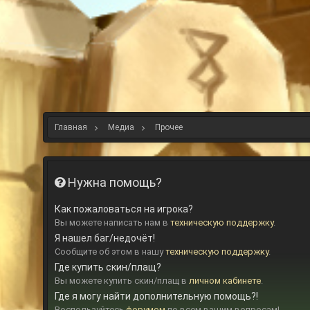
Главная
Медиа
Прочее
Нужна помощь?
Как пожаловаться на игрока?
Вы можете написать нам в
техническую поддержку
.
Я нашел баг/недочёт!
Сообщите об этом в нашу
техническую поддержку
.
Где купить скин/плащ?
Вы можете купить скин/плащ в
личном кабинете
.
Где я могу найти дополнительную помощь?!
Воспользуйтесь
форумом
по всем вашим вопросам!