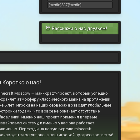
Расскажи о нас друзьям!
Коротко о нас!
inecraft Moscow — майнкрафт-проект, который успешно
охраняет атмосферу классического майна на протяжении
же 6 лет. Игроки на наших серверах возводят глобальные
остройки годами, что вовсе не означает отсутствие
бновлений. Именно наш проект применил впервые
езвайповую систему, и именно у нас она работает
равильно. Переходы на новую версию minecraft
роизводятся регулярно, а ваш игровой прогресс остается!