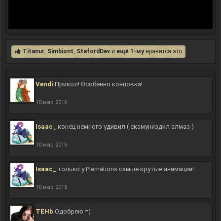
Titanur
,
Simbiont
,
StafordDev
и
ещё 1-му
нравится это.
Vendi
Прикол! Особенно концовка!
10 мар 2016
Isaac_
конец немного удивил ( скамуниздил алмаз )
10 мар 2016
Isaac_
только у Piemations самые крутые анимации!
10 мар 2016
TEHb
Одобряю =)