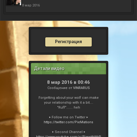
8 мар 2016
Регистрация
Детали видео
8 мар 2016 в 00:46
Сообщение от
VINRARUS
Forgetting about your wolf can make
your relationship with it a bit....
"Ruff"....... heh
‣ Follow me on Twitter ‣
https://twitter.com/PieMations
‣ Second Channel ‣
https://www.youtube.com/c/PiewithMrP