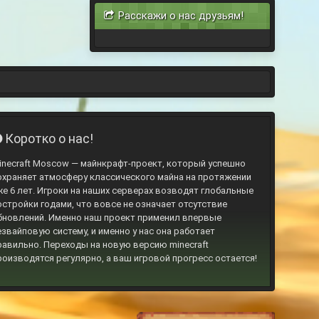
Расскажи о нас друзьям!
Коротко о нас!
inecraft Moscow — майнкрафт-проект, который успешно
охраняет атмосферу классического майна на протяжении
же 6 лет. Игроки на наших серверах возводят глобальные
остройки годами, что вовсе не означает отсутствие
бновлений. Именно наш проект применил впервые
езвайповую систему, и именно у нас она работает
равильно. Переходы на новую версию minecraft
роизводятся регулярно, а ваш игровой прогресс остается!