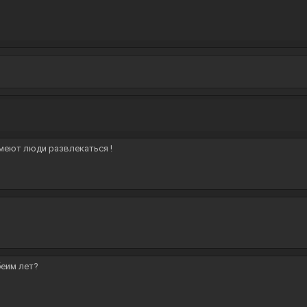
умеют люди развлекаться !
беим лет?