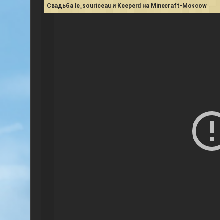
Свадьба le_souriceau и Keeperd на Minecraft-Moscow