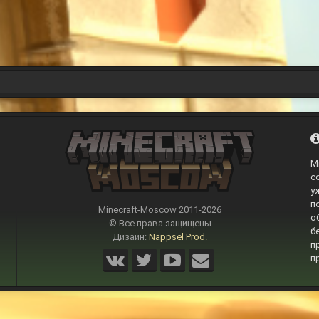
M
с
у
п
Minecraft-Moscow 2011-
2026
о
© Все права защищены
б
Дизайн:
Nappsel Prod.
п
п