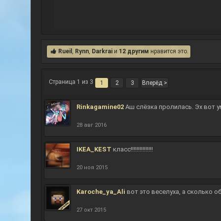
Rueil
,
Rynn
,
Darkrai
и
12 другим
нравится это.
Страница 1 из 3
1
2
3
Вперёд >
Rinkagamine02
Аш слёзка пролилась. Эх вот 
28 авг 2016
IKEA_KEST
класс!!!!!!!!!!!!!!!
20 ноя 2015
Karoche_ya_Ali
вот это веселуха, а сколько о
27 окт 2015