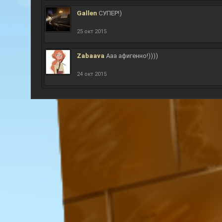
Gallen
СУПЕР!)
25 окт 2015
Zabaava
Ааа афигенно!))))
24 окт 2015