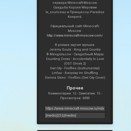
сервера Minecraft-Moscow:
Свадьба Короля Меровии
le_souriceau и Принцессы Paradise
Keeperd.
Официальный сайт Minecraft-
Moscow:
http://www.minecraft-moscow.com/
В ролике звучит музыка:
Jeremy Soule - King and Country
Ф.Мендельсон - Свадебный Марш
Counting Crows - Accidentally In Love
(OST Shrek 2)
Owl City - Fireflies (Instrumental)
Lmfao - Everyday Im Shuffling
Sienna Skies - Fireflies (Owl City Cover)
Прочее
Комментарии: 12 - Симпатии: 15 -
Просмотров: 6090