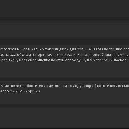
ых голоса мы специально так озвучили для большей забавности, ибо сог
же не раз об этом говорю, мы не занимались постановкой, мы занимали
разные, у всех свое мнение по этому поводу. Ну и в-четвертых, насколь
 у вас не ахти обратитесь к детям оти то дадут жару :) кстати нехилен
есло бы нью - йорк XD