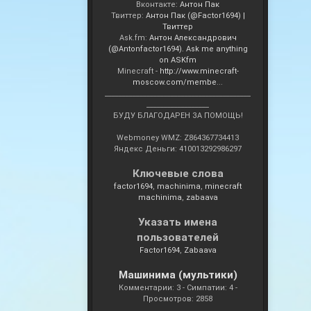
Вконтакте:
Антон Пак
Твиттер:
Антон Пак (@Factor1694) |
Твиттер
Ask.fm:
Антон Александрович
(@Antonfactor1694). Ask me anything
on ASKfm
Minecraft -
http://www.minecraft-
moscow.com/membe
...
__________________________________________
__________________
БУДУ БЛАГОДАРЕН ЗА ПОМОЩЬ!
Webmoney WMZ: Z864367734413
Яндекс Деньги: 410013292986297
Ключевые слова
factor1694
machinima
minecraft
machinima
zabaava
Указать имена
пользователей
Factor1694
Zabaava
Машинима (мультики)
Комментарии: 3 - Симпатии: 4 -
Просмотров: 2858