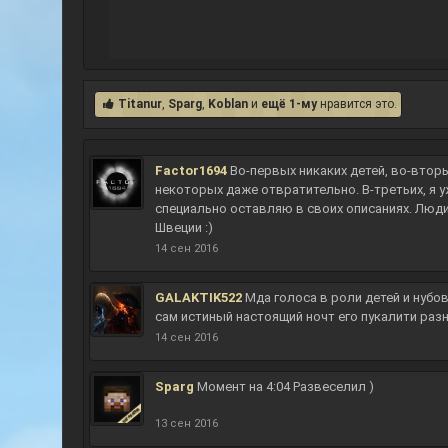
Titanur
,
Sparg
,
Koblan
и
ещё 1-му
нравится это.
Factor1694
Во-первых никаких детей, во-втор
некоторых даже отвратительно. В-третьих, я у
специально оставляю в своих описаниях. Люди 
Швеции :)
14 сен 2016
GALAKTIK522
Мда голоса в роли детей и нубов
сам истиный настоящий ночт его пукалити разн
14 сен 2016
Sparg
Момент на 4:04 Развеселил )
13 сен 2016