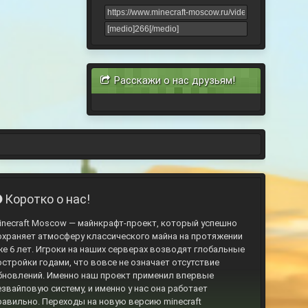
Расскажи о нас друзьям!
Коротко о нас!
inecraft Moscow — майнкрафт-проект, который успешно
охраняет атмосферу классического майна на протяжении
же 6 лет. Игроки на наших серверах возводят глобальные
остройки годами, что вовсе не означает отсутствие
бновлений. Именно наш проект применил впервые
езвайповую систему, и именно у нас она работает
равильно. Переходы на новую версию minecraft