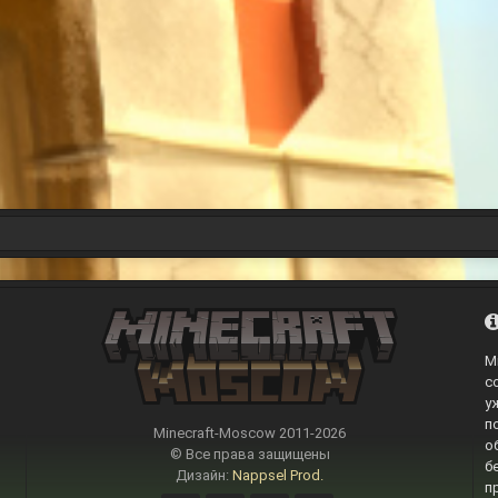
M
с
у
п
Minecraft-Moscow 2011-
2026
о
© Все права защищены
б
Дизайн:
Nappsel Prod.
п