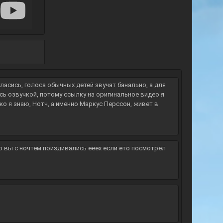
ласись, голоса обычных детей звучат банально, а для
сь озвучкой, потому ссылку на оригинальное видео я
ко я знаю, Нотч, а именно Маркус Перссон, живет в
ько вы с ночтем поиздивались ееех если ето посмотрел