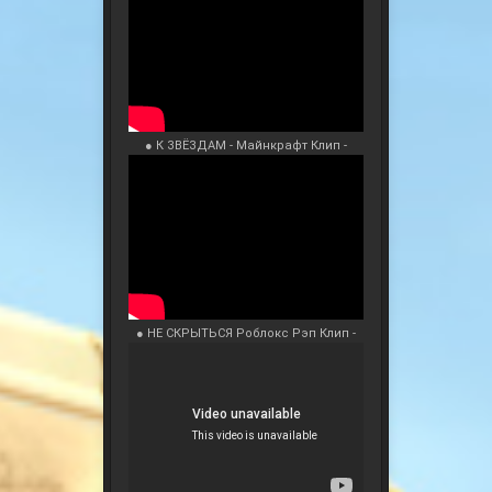
● К ЗВЁЗДАМ - Майнкрафт Клип -
● НЕ СКРЫТЬСЯ Роблокс Рэп Клип -