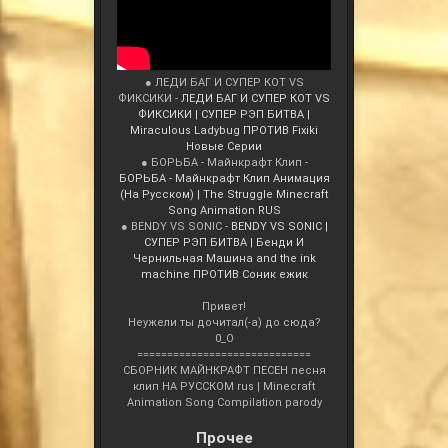
● ЛЕДИ БАГ И СУПЕР КОТ VS
ФИКСИКИ -
ЛЕДИ БАГ И СУПЕР КОТ VS
ФИКСИКИ | СУПЕР РЭП БИТВА |
Miraculous Ladybug ПРОТИВ Fixiki
Новые Серии
● БОРЬБА - Майнкрафт Клип -
БОРЬБА - Майнкрафт Клип Анимация
(На Русском) | The Struggle Minecraft
Song Animation RUS
● BENDY VS SONIC -
BENDY VS SONIC |
СУПЕР РЭП БИТВА | Бенди И
Чернильная Машина and the ink
machine ПРОТИВ Соник ежик
Привет!
Неужели ты дочитал(-а) до сюда?
0_О
=============================
СБОРНИК МАЙНКРАФТ ПЕСЕН песня
клип НА РУССКОМ rus | Minecraft
Animation Song Compilation parody
Прочее