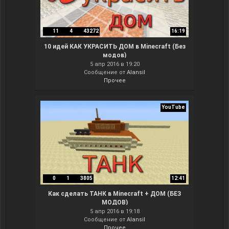
11
4
43272
16:19
10 идей КАК УКРАСИТЬ ДОМ в Minecraft (Без
модов)
5 апр 2016 в 19:20
Сообщение от
Alansil
Прочее
YouTube
0
1
3805
12:41
Как сделать ТАНК в Minecraft + ДОМ (БЕЗ
МОДОВ)
5 апр 2016 в 19:18
Сообщение от
Alansil
Прочее