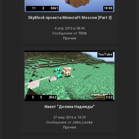
11
2
3061
18:00
SkyBlock проекта Minecraft Moscow [Part 3]
4 апр 2016 в 08:45
Сообщение от
TEHb
Прочее
YouTube
3
5
2562
3:52
Ивент "Долина Надежды"
27 мар 2016 в 18:29
Сообщение от
John_Locke
Прочее