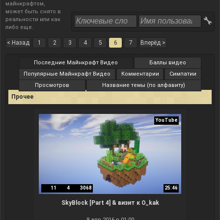
майнкрафтом,
может быть снято в
реальности или как
либо еще.
< Назад
1
2
3
4
5
6
7
Вперёд >
Последние Майнкрафт Видео
Баллы видео
Популярные Майнкрафт Видео
Комментарии
Симпатии
Просмотров
Название темы (по алфавиту)
Прочее
YouTube
11
4
3068
25:46
SkyBlock [Part 4] & визит к O_kak
8 апр 2016 в 01:00