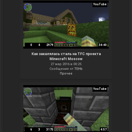
YouTube
0
4
2979
34:40
Как закалялась сталь на TFC проекта
Minecraft Moscow
27 мар 2016 в 00:25
Сообщение от
TEHb
Прочее
YouTube
6
3
3175
4:57