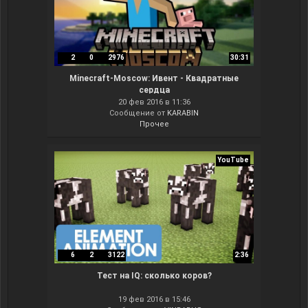
2
0
2976
30:31
Minecraft-Moscow: Ивент - Квадратные
сердца
20 фев 2016 в 11:36
Сообщение от
KARABIN
Прочее
YouTube
6
2
3122
2:36
Тест на IQ: сколько коров?
19 фев 2016 в 15:46