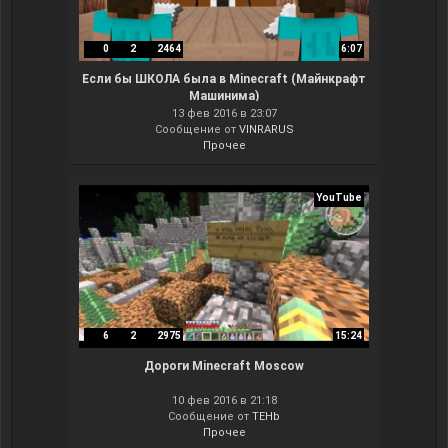
0
2
2464
6:07
Если бы ШКОЛА была в Minecraft (Майнкрафт
Машинима)
13 фев 2016 в 23:07
Сообщение от
VINRARUS
Прочее
YouTube
6
2
2975
15:24
Дороги Minecraft Moscow
10 фев 2016 в 21:18
Сообщение от
TEHb
Прочее