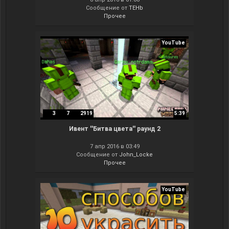
Сообщение от
TEHb
Прочее
YouTube
3
7
2919
5:39
Ивент ''Битва цвета'' раунд 2
7 апр 2016 в 03:49
Сообщение от
John_Locke
Прочее
YouTube