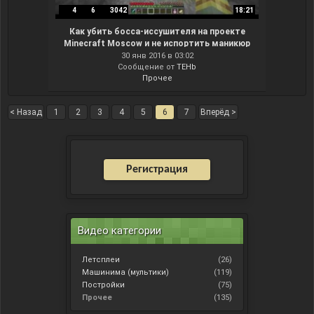
4
6
3042
18:21
Как убить босса-иссушителя на проекте
Minecraft Moscow и не испортить маникюр
30 янв 2016 в 03:02
Сообщение от
TEHb
Прочее
< Назад
1
2
3
4
5
6
7
Вперёд >
Регистрация
Видео категории
Летсплеи
(26)
Машинима (мультики)
(119)
Постройки
(75)
Прочее
(135)