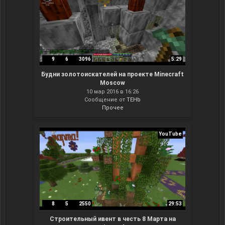
9
6
3096
5:29
Будни золотоискателей на проекте Minecraft
Moscow
10 мар 2016 в 16:26
Сообщение от
TEHb
Прочее
YouTube
8
5
2550
29:53
Строительный ивент в честь 8 Марта на