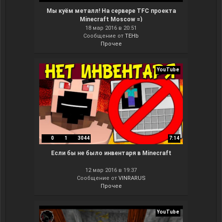
Мы куём металл! На сервере TFC проекта
Minecraft Moscow =)
18 мар 2016 в 20:51
Сообщение от
TEHb
Прочее
YouTube
0
1
3044
7:14
Если бы не было инвентаря в Minecraft
12 мар 2016 в 19:37
Сообщение от
VINRARUS
Прочее
YouTube