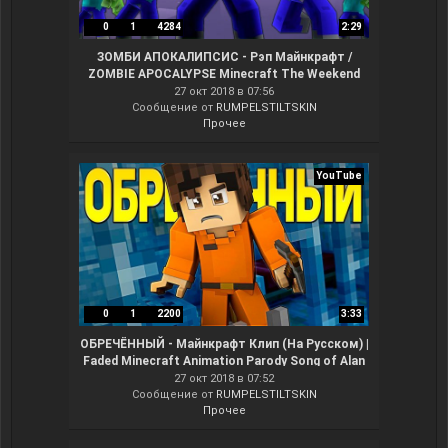
0
1
4284
2:29
ЗОМБИ АПОКАЛИПСИС - Рэп Майнкрафт /
ZOMBIE APOCALYPSE Minecraft The Weekend
Parody Song
27 окт 2018 в 07:56
Сообщение от
RUMPELSTILTSKIN
Прочее
YouTube
0
1
2200
3:33
ОБРЕЧЁННЫЙ - Майнкрафт Клип (На Русском) |
Faded Minecraft Animation Parody Song of Alan
Walker RUS
27 окт 2018 в 07:52
Сообщение от
RUMPELSTILTSKIN
Прочее