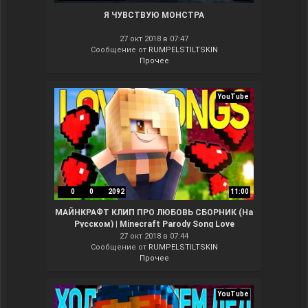
Я ЧУВСТВУЮ МОНСТРА
27 окт 2018 в 07:47
Сообщение от
RUMPELSTILTSKIN
Прочее
YouTube
0
0
2092
11:00
МАЙНКРАФТ КЛИП ПРО ЛЮБОВЬ СБОРНИК (На
Русском) | Minecraft Parody Song Love
Compilation
27 окт 2018 в 07:44
Сообщение от
RUMPELSTILTSKIN
Прочее
YouTube