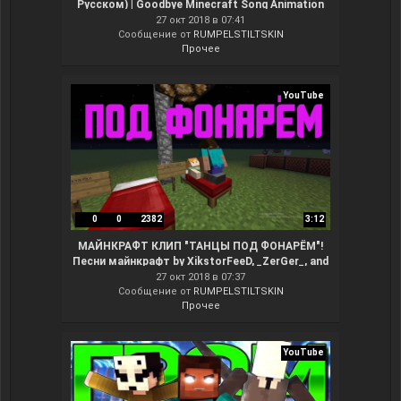
Русском) | Goodbye Minecraft Song Animation
27 окт 2018 в 07:41
Сообщение от
RUMPELSTILTSKIN
Прочее
YouTube
0
0
2382
3:12
МАЙНКРАФТ КЛИП "ТАНЦЫ ПОД ФОНАРЁМ"!
Песни майнкрафт by XikstorFeeD, _ZerGer_, and
sqd_nixton__
27 окт 2018 в 07:37
Сообщение от
RUMPELSTILTSKIN
Прочее
YouTube