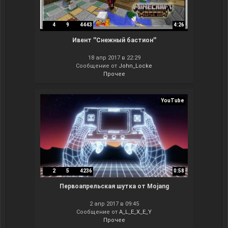
4
9
4443
4:26
Ивент ''Снежный бастион''
18 апр 2017 в 22:29
Сообщение от
John_Locke
Прочее
YouTube
2
5
4236
0:58
Первоапрельская шутка от Mojang
2 апр 2017 в 09:45
Сообщение от
A_L_E_X_E_Y
Прочее