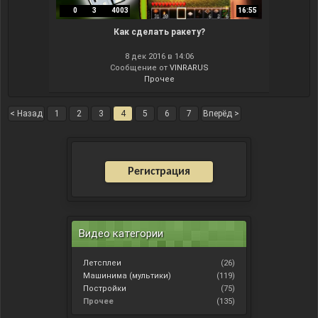
0
3
4003
16:55
Как сделать ракету?
8 дек 2016 в 14:06
Сообщение от
VINRARUS
Прочее
< Назад
1
2
3
4
5
6
7
Вперёд >
Регистрация
Видео категории
Летсплеи
(26)
Машинима (мультики)
(119)
Постройки
(75)
Прочее
(135)