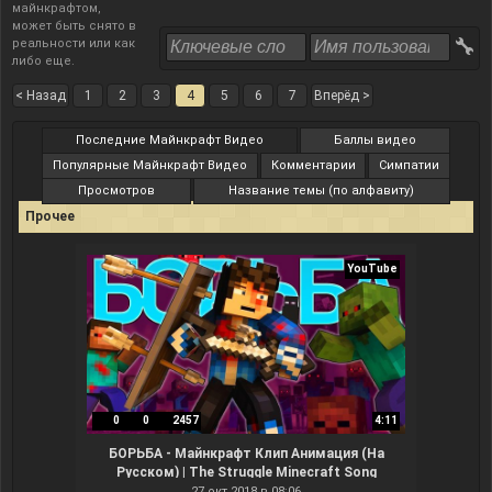
майнкрафтом,
может быть снято в
реальности или как
либо еще.
< Назад
1
2
3
4
5
6
7
Вперёд >
Последние Майнкрафт Видео
Баллы видео
Популярные Майнкрафт Видео
Комментарии
Симпатии
Просмотров
Название темы (по алфавиту)
Прочее
YouTube
0
0
2457
4:11
БОРЬБА - Майнкрафт Клип Анимация (На
Русском) | The Struggle Minecraft Song
Animation RUS
27 окт 2018 в 08:06