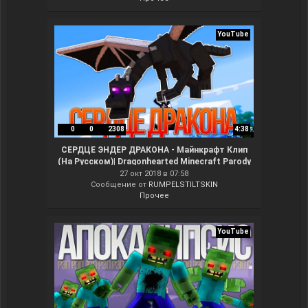
YouTube
0
0
2308
4:38
СЕРДЦЕ ЭНДЕР ДРАКОНА - Майнкрафт Клип
(На Русском)| Dragonhearted Minecraft Parody
Song IN RUSSIAN
27 окт 2018 в 07:58
Сообщение от
RUMPELSTILTSKIN
Прочее
YouTube