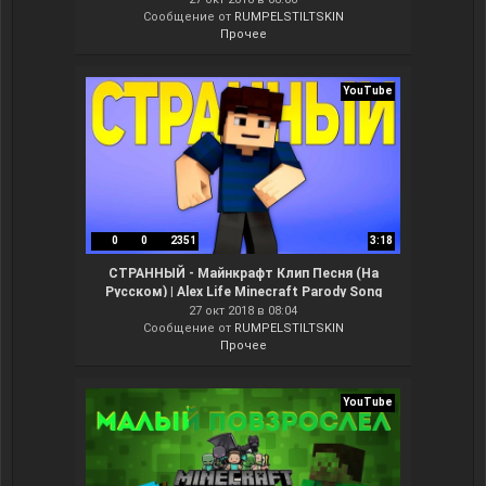
Сообщение от
RUMPELSTILTSKIN
Прочее
YouTube
0
0
2351
3:18
СТРАННЫЙ - Майнкрафт Клип Песня (На
Русском) | Alex Life Minecraft Parody Song
Animation RUS
27 окт 2018 в 08:04
Сообщение от
RUMPELSTILTSKIN
Прочее
YouTube