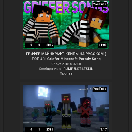
YouTube
0
0
2067
11:03
ГРИФЕР МАЙНКРАФТ КЛИПЫ НА РУССКОМ (
ТОП 4 ) | Griefer Minecraft Parody Song
Animation Compilation
27 окт 2018 в 07:50
Сообщение от
RUMPELSTILTSKIN
Прочее
YouTube
0
1
2397
3:17