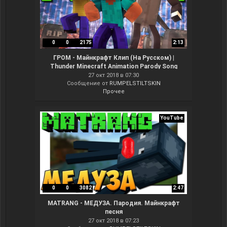
0
0
2175
2:13
ГРОМ - Майнкрафт Клип (На Русском) |
Thunder Minecraft Animation Parody Song
Imagine Dragons
27 окт 2018 в 07:30
Сообщение от
RUMPELSTILTSKIN
Прочее
YouTube
0
0
3082
2:47
MATRANG - МЕДУЗА. Пародия. Майнкрафт
песня
27 окт 2018 в 07:23