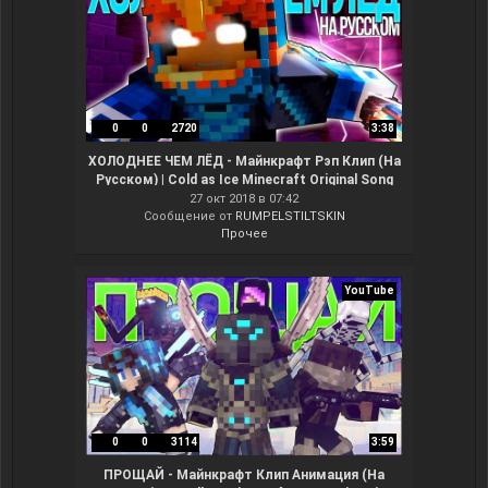
0
0
2720
3:38
ХОЛОДНЕЕ ЧЕМ ЛЁД - Майнкрафт Рэп Клип (На
Русском) | Cold as Ice Minecraft Original Song
Animation
27 окт 2018 в 07:42
Сообщение от
RUMPELSTILTSKIN
Прочее
YouTube
0
0
3114
3:59
ПРОЩАЙ - Майнкрафт Клип Анимация (На