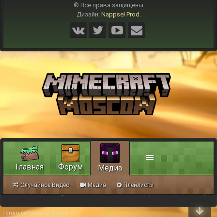
© Все права защищены
Дизайн:
Nappsel Prod.
Главная
Форум
Медиа
Случайное Видео
Медиа
Плейлисты
Обратная связь
Условия и правила
Помощь
Forum software by XenForo™