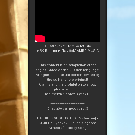
►Подписка:
ДАМБО MUSIC
►ВК:
Братюни Дамбо|ДАМБО MUSIC
===================================
===================
This content is an adaptation of the
original video on the Russian language.
All rights to the visual content owned by
the author of the original!
Claims and the prohibition to show,
please write to e-
mail:serzh.sidorov.96@bk.ru
===================================
===================
Спасибо за просмотр :3
ПАВШЕЕ КОРОЛЕВСТВО - Майнкрафт
Клип На Русском | Fallen Kingdom
Minecraft Parody Song