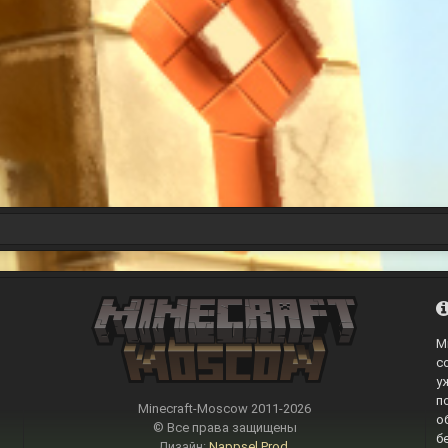
M
с
у
п
Minecraft-Moscow 2011-
2026
о
© Все права защищены
б
Дизайн:
Nappsel Prod.