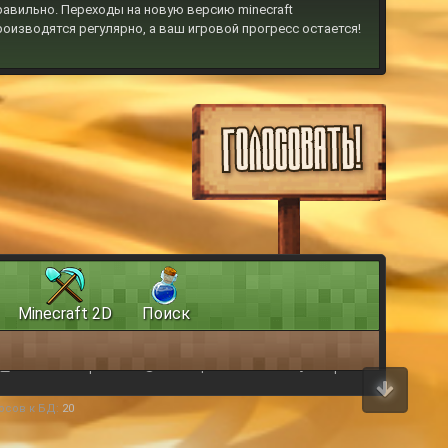
равильно. Переходы на новую версию minecraft
роизводятся регулярно, а ваш игровой прогресс остается!
Minecraft 2D
Поиск
Условия и правила
Помощь
Главная
Вверх
осов к БД:
20