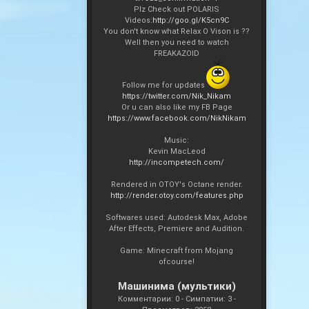
Plz Check out POLARIS
Videos:
http://goo.gl/K5cn9C
You don't know what Relax O Vison is ??
Well then you need to watch
FREAKAZOID
Follow me for updates
https://twitter.com/Nik_Nikam
Or u can also like my FB Page
https://www.facebook.com/NikNikam
Music:
Kevin MacLeod
http://incompetech.com/
Rendered in OTOY's Octane render.
http://render.otoy.com/features.php
Softwares used: Autodesk Max, Adobe
After Effects, Premiere and Audition.
Game: Minecraft from Mojang
ofcourse!
Машинима (мультики)
Комментарии: 0 - Симпатии: 3 -