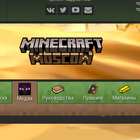
п
п
жка
Руководства
Правила
Магазины
Медиа
Обратная связь
Время:
0,0942 сек.
Память:
9,223 МБ
Запр