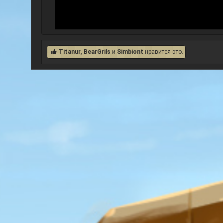
Titanur
,
BearGrils
и
Simbiont
нравится это.