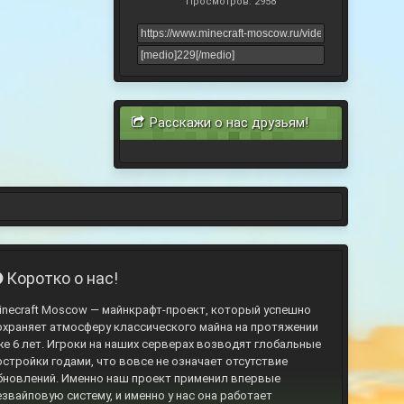
Просмотров: 2958
Расскажи о нас друзьям!
Коротко о нас!
inecraft Moscow — майнкрафт-проект, который успешно
охраняет атмосферу классического майна на протяжении
же 6 лет. Игроки на наших серверах возводят глобальные
остройки годами, что вовсе не означает отсутствие
бновлений. Именно наш проект применил впервые
езвайповую систему, и именно у нас она работает