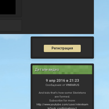
Регистрация
Детали видео
9 апр 2016 в 21:23
Сообщение от
VINRARUS
And kids that's how some Skeletons
are formed.
Subscribe for more:
http://www.youtube.com/user/niknikam
tv?sub_confirmation=1