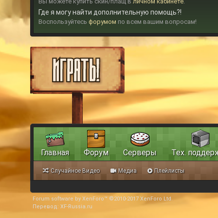
Вы можете купить скин/плащ в
личном кабинете
.
Где я могу найти дополнительную помощь?!
Воспользуйтесь
форумом
по всем вашим вопросам!
Главная
Форум
Серверы
Тех. поддер
Случайное Видео
Медиа
Плейлисты
Forum software by XenForo™
©2010-2017 XenForo Ltd.
Перевод:
XF-Russia.ru