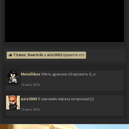
Titanur
,
BearGrils
и
aziz2003
нравится это.
Metallikus
Убить дракона об кровать О_о
14 июн 2016
aziz2003
Я сам майн ниразу не прошел)))
13 июн 2016