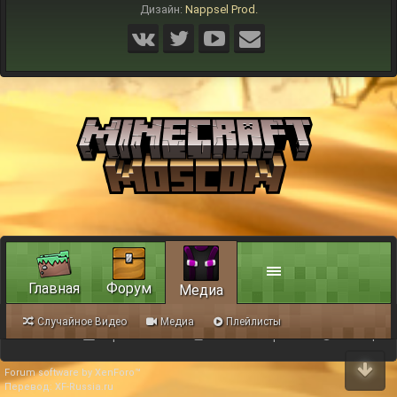
Дизайн:
Nappsel Prod.
Главная
Форум
Медиа
Случайное Видео
Медиа
Плейлисты
Обратная связь
Условия и правила
Помощь
Forum software by XenForo™
Перевод:
XF-Russia.ru