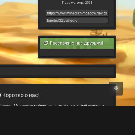
Просмотров: 2561
Расскажи о нас друзьям!
Коротко о нас!
inecraft Moscow — майнкрафт-проект, который успешно
охраняет атмосферу классического майна на протяжении
же 6 лет. Игроки на наших серверах возводят глобальные
остройки годами, что вовсе не означает отсутствие
бновлений. Именно наш проект применил впервые
езвайповую систему, и именно у нас она работает