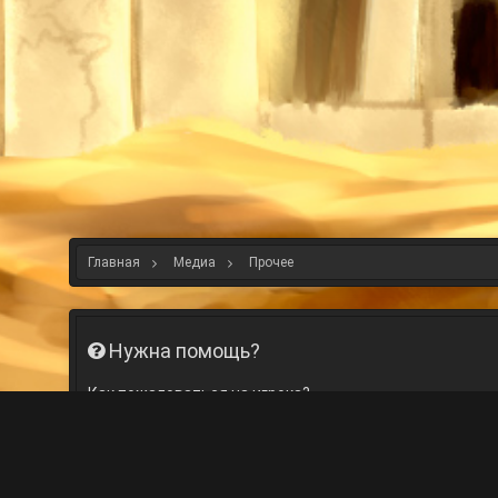
Главная
Медиа
Прочее
Нужна помощь?
Как пожаловаться на игрока?
Вы можете написать нам в
техническую поддержку
.
Я нашел баг/недочёт!
Сообщите об этом в нашу
техническую поддержку
.
Где купить скин/плащ?