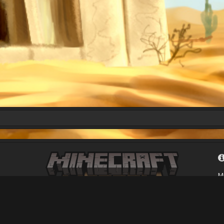
M
с
у
п
Minecraft-Moscow 2011-
2026
о
© Все права защищены
б