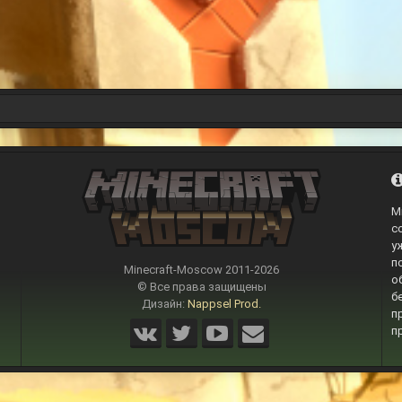
M
с
у
п
Minecraft-Moscow 2011-
2026
о
© Все права защищены
б
Дизайн:
Nappsel Prod.
п
п