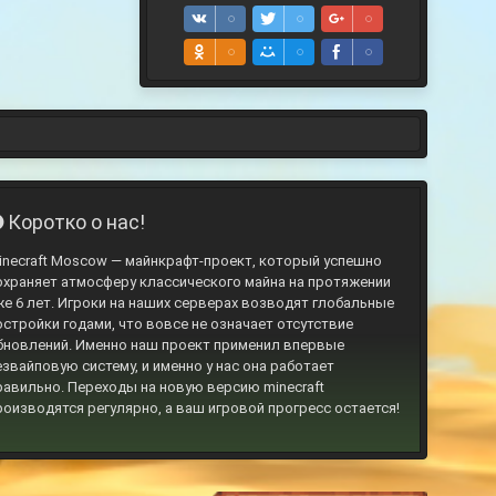
Коротко о нас!
inecraft Moscow — майнкрафт-проект, который успешно
охраняет атмосферу классического майна на протяжении
же 6 лет. Игроки на наших серверах возводят глобальные
остройки годами, что вовсе не означает отсутствие
бновлений. Именно наш проект применил впервые
езвайповую систему, и именно у нас она работает
равильно. Переходы на новую версию minecraft
роизводятся регулярно, а ваш игровой прогресс остается!