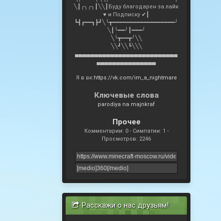
╲┃╭╮╭╮┃╲╲┃Буду благодарен за лайк
♥ и Подписку ✔┃
┗┫┏━━┓┣┛╲╰┳━━━━━━━━━━━━━━━━━━╯
╲┃╰━━╯┃━━━╯
╲╰┳━━┳╯╲╲
╲╲┛╲╲┗╲╲╲
▄▄▄▄▄▄▄▄▄▄▄▄▄▄▄▄▄▄▄▄▄▄▄▄▄▄
▄▄▄▄▄▄▄▄▄▄▄▄▄▄▄
Я в вк:
https://vk.com/im_a_nightmare
Ключевые слова
parodiya na majnkraf
Прочее
Комментарии: 0 - Симпатии: 1 -
Просмотров: 2246
Расскажи о нас друзьям!