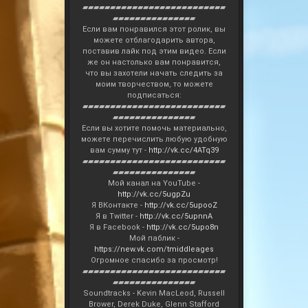
▰▰▰▰▰▰▰▰▰▰▰▰▰▰▰▰▰▰▰▰▰▰▰▰▰▰
▰▰▰▰▰▰▰▰▰▰▰▰▰▰▰
Если вам понравился этот ролик, вы
можете отблагодарить автора,
поставив лайк под этим видео. Если
же он настолько вам понравится,
что вы захотели начать следить за
моим творчеством, то можете
подписаться:
▰▰▰▰▰▰▰▰▰▰▰▰▰▰▰▰▰▰▰▰▰▰▰▰▰▰
▰▰▰▰▰▰▰▰▰▰▰▰▰▰▰
Если вы хотите помочь материально,
можете перечислить любую удобную
вам сумму тут -
http://vk.cc/4ATq39
▰▰▰▰▰▰▰▰▰▰▰▰▰▰▰▰▰▰▰▰▰▰▰▰▰▰
▰▰▰▰▰▰▰▰▰▰▰▰▰▰▰
Мой канал на YouTube -
http://vk.cc/5ugpZu
Я ВКонтакте -
http://vk.cc/5upooZ
Я в Twitter -
http://vk.cc/5upnnA
Я в Facebook -
http://vk.cc/5upo8n
Мой паблик -
https://new.vk.com/tmiddleages
Огромное спасибо за просмотр!
▰▰▰▰▰▰▰▰▰▰▰▰▰▰▰▰▰▰▰▰▰▰▰▰▰▰
▰▰▰▰▰▰▰▰▰▰▰▰▰▰▰
Soundtracks - Kevin MacLeod, Russell
Brower, Derek Duke, Glenn Stafford