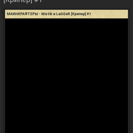
МАИНКРАФТЕРЫ - Mistik и LaGGeR [Крипер] #1