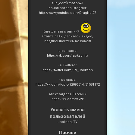
sub_confirmation=1
Канал автора DragNet:
http://www.youtube.com/DragNet27
Еще делать мультик?
Cтавте лайк, делитесь видео,
подписывайтесь на канал!
- в контакте :
https://vk.com/jacksonjtv
- в Twittere :
https://twitter.com/TV_Jackson
- реклама
https://vk.com/topic-92096514_31581172
Александров Евгений
https://vk.com/xlvzx
Указать имена
пользователей
Jackson_TV
Прочее