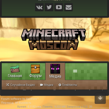
Главная
Форум
Медиа
Случайное Видео
Медиа
Плейлисты
Обратная связь
Условия и правила
Помощь
Forum software by XenForo™
Перевод:
XF-Russia.ru
Время:
0,1152 сек.
Память:
9,222 МБ
Запросов к БД:
20