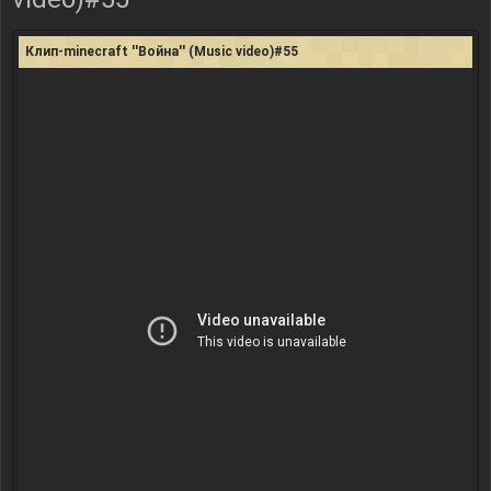
Клип-minecraft ''Война'' (Music video)#55