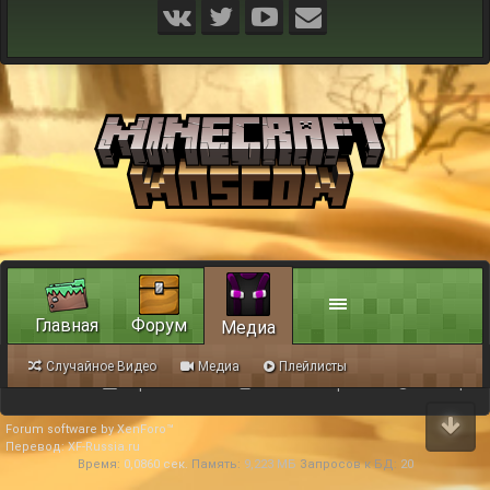
Главная
Форум
Медиа
Случайное Видео
Медиа
Плейлисты
Обратная связь
Условия и правила
Помощь
Forum software by XenForo™
Перевод:
XF-Russia.ru
Время:
0,0860 сек.
Память:
9,223 МБ
Запросов к БД:
20