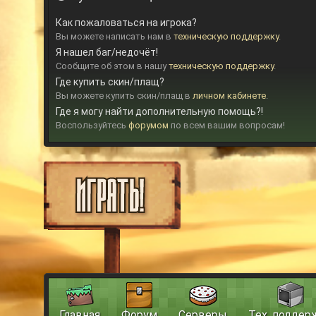
Как пожаловаться на игрока?
Вы можете написать нам в
техническую поддержку
.
Я нашел баг/недочёт!
Сообщите об этом в нашу
техническую поддержку
.
Где купить скин/плащ?
Вы можете купить скин/плащ в
личном кабинете
.
Где я могу найти дополнительную помощь?!
Воспользуйтесь
форумом
по всем вашим вопросам!
Главная
Форум
Серверы
Тех. поддер