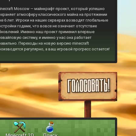
inecraft Moscow — майнкрафт-проект, который успешно
охраняет атмосферу классического майна на протяжении
же 6 лет. Игроки на наших серверах возводят глобальные
остройки годами, что вовсе не означает отсутствие
бновлений. Именно наш проект применил впервые
езвайповую систему, и именно у нас она работает
равильно. Переходы на новую версию minecraft
роизводятся регулярно, а ваш игровой прогресс остается!
Minecraft 2D
Поиск