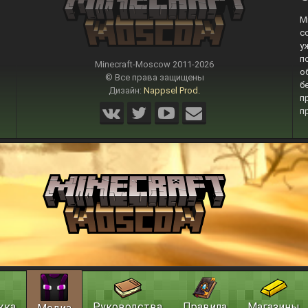
M
с
у
п
Minecraft-Moscow 2011-
2026
о
© Все права защищены
б
Дизайн:
Nappsel Prod.
п
п
жка
Руководства
Правила
Магазины