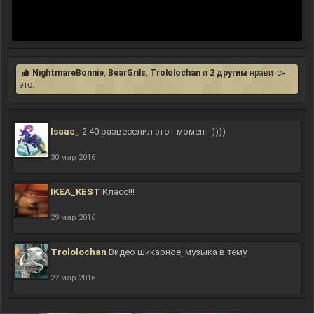
NightmareBonnie
,
BearGrils
,
Trololochan
и
2 другим
нравится
это.
Isaac_
2:40 развеселил этот момент ))))
30 мар 2016
IKEA_KEST
Класс!!!
29 мар 2016
Trololochan
Видео шикарное, музыка в тему
27 мар 2016