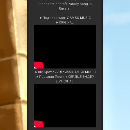
Creeper Minecraft Parody Song In
Russian
►Подписаться:
ДАМБО MUSIC
►ORIGINAL:
►ВК:
Братюни Дамбо|ДАМБО MUSIC
►Прошлая Песня ( СЕРДЦЕ ЭНДЕР
ДРАКОНА ):