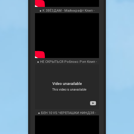
● К ЗВЁЗДАМ - Майнкрафт Клип -
● НЕ СКРЫТЬСЯ Роблокс Рэп Клип -
● БЕН 10 VS ЧЕРЕПАШКИ НИНДЗЯ -