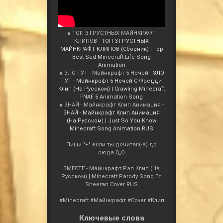
● ТОП 3 ГРУСТНЫХ МАЙНКРАФТ
КЛИПОВ -
ТОП 3 ГРУСТНЫХ
МАЙНКРАФТ КЛИПОВ (Сборник) | Top
Best Sad Minecraft Life Song
Animation
● ЗЛО ТУТ - Майнкрафт 5 Ночей -
ЗЛО
ТУТ - Майнкрафт 5 Ночей С Фредди
Клип (На Русском) | Crawling Minecraft
FNAF 5 Animation Song
● ЗНАЙ - Майнкрафт Клип Анимация -
ЗНАЙ - Майнкрафт Клип Анимация
(На Русском) | Just So You Know
Minecraft Song Animation RUS
Пиши "+" если ты дочитал(-а) до
сюда 0_О
=============================
ВМЕСТЕ - Майнкрафт Рэп Клип (На
Русском) | Minecraft Parody Song Ed
Sheeran Cover RUS
#Minecraft #Майнкрафт #Cover #Клип
Ключевые слова