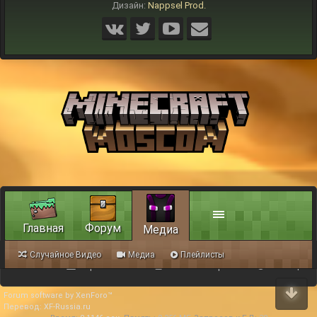
Дизайн:
Nappsel Prod.
Главная
Форум
Медиа
Случайное Видео
Медиа
Плейлисты
Обратная связь
Условия и правила
Помощь
Forum software by XenForo™
Перевод:
XF-Russia.ru