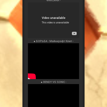
ФИКСИКИ -
● БОРЬБА - Майнкрафт Клип -
● BENDY VS SONIC -