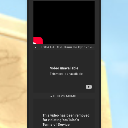
● ШКОЛА БАЛДИ - Клип На Русском -
● ОНО VS МОМО -