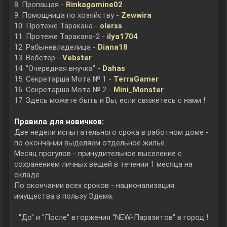
8. Пропащая -
Rinkagamine02
9. Помощница по хозяйству -
Zewwira
10. Протеже Таракана -
olerss
11. Протеже Таракана-2 -
ilya1704
12. Рабыневладелица -
Diana18
13. Вебстер -
Vebster
14. "Очередная внучка" -
Dahas
15. Секретарша Мота № 1 -
TerraGamer
16. Секретарша Мота № 2 -
Mini_Monster
17. Здесь можете быть и Вы, если свяжетесь с нами !
Правила для новичков:
Две недели испытательного срока в работном доме -
по окончании выделяем отдельное жильё.
Месяц прогулов - принудительное выселение с
сохранением личных вещей в течении 1 месяца на
складе.
По окончании всех сроков - национализация
имущества в пользу Эдема.
"До" и "После" вторжения "NEW-Паразитов" в город !​