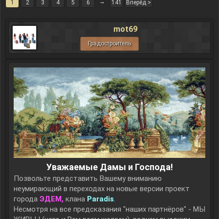
→
1
2
3
4
5
6
141
Вперёд >
mot69
Градостроитель
Уважаемые Дамы и Господа!
Позвольте представить Вашему вниманию
неумирающий в переходах на новые версии проект
города
ЭДЕМ,
клана
Paradis
.
Несмотря на все предсказания "наших партнёров" - МЫ