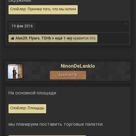
окружение.
Спойлер:
Пример того, что мы хотим
19 фев 2016
Alex29
,
Flyare
,
TEHb
и
ещё 1-му
нравится это.
NinonDeLanklo
Архитектор
На основной площади
Спойлер:
Площадь
мы планируем поставить торговые палатки