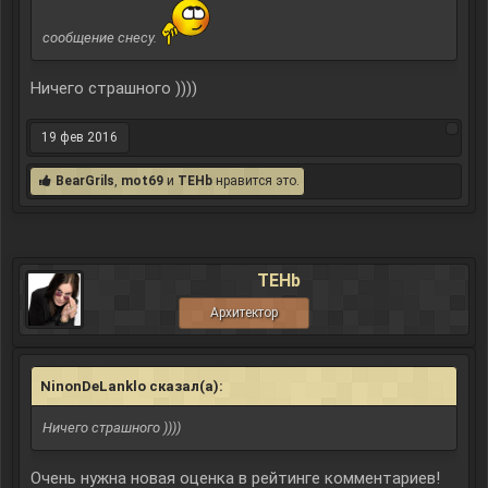
сообщение снесу.
Ничего страшного ))))
19 фев 2016
BearGrils
,
mot69
и
TEHb
нравится это.
TEHb
Архитектор
NinonDeLanklo сказал(а):
↑
Ничего страшного ))))
Очень нужна новая оценка в рейтинге комментариев!