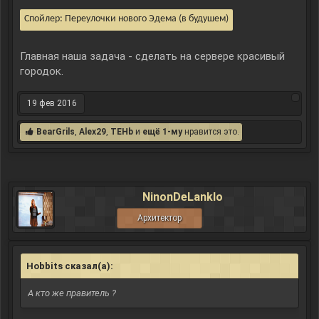
Спойлер:
Переулочки нового Эдема (в будушем)
Главная наша задача - сделать на сервере красивый
городок.
19 фев 2016
BearGrils
,
Alex29
,
TEHb
и
ещё 1-му
нравится это.
NinonDeLanklo
Архитектор
Hobbits сказал(а):
↑
А кто же правитель ?