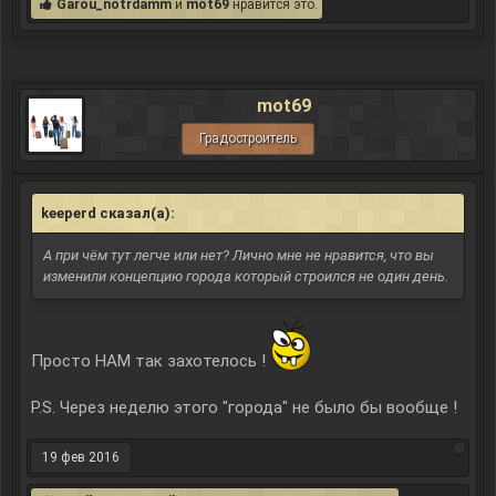
Garou_notrdamm
и
mot69
нравится это.
mot69
Градостроитель
keeperd сказал(а):
↑
А при чём тут легче или нет? Лично мне не нравится, что вы
изменили концепцию города который строился не один день.
Просто НАМ так захотелось !
P.S. Через неделю этого "города" не было бы вообще !
19 фев 2016