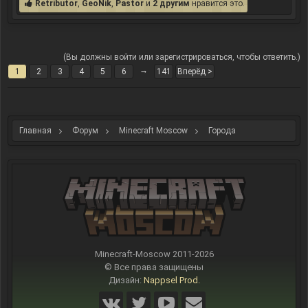
Retributor
,
GeoNik
,
Pastor
и
2 другим
нравится это.
(Вы должны войти или зарегистрироваться, чтобы ответить.)
→
1
2
3
4
5
6
141
Вперёд >
Главная
Форум
Minecraft Moscow
Города
Minecraft-Moscow 2011-
2026
© Все права защищены
Дизайн:
Nappsel Prod.