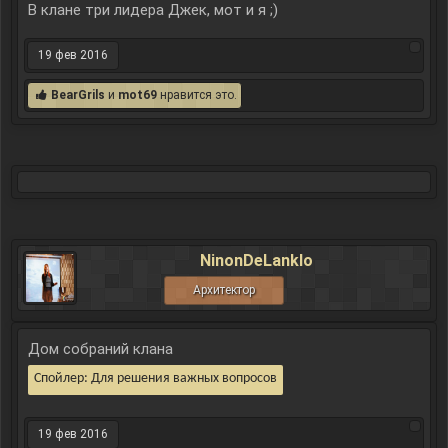
В клане три лидера Джек, мот и я ;)
19 фев 2016
BearGrils
и
mot69
нравится это.
NinonDeLanklo
Архитектор
Дом собраний клана
Спойлер:
Для решения важных вопросов
19 фев 2016