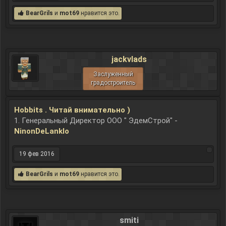
BearGrils
и
mot69
нравится это.
jackvlads
Заслуженный
градостроитель
Hobbits . Читай внимательно )
1. Генеральный Директор ООО " ЭдемСтрой" -
NinonDeLanklo
19 фев 2016
BearGrils
и
mot69
нравится это.
smiti