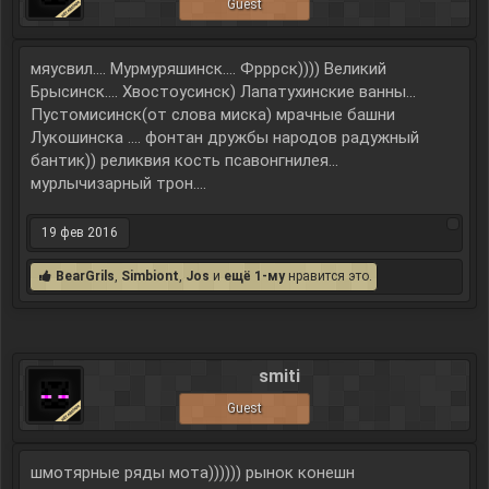
Guest
мяусвил.... Мурмуряшинск.... Фрррск)))) Великий
Брысинск.... Хвостоусинск) Лапатухинские ванны...
Пустомисинск(от слова миска) мрачные башни
Лукошинска .... фонтан дружбы народов радужный
бантик)) реликвия кость псавонгнилея...
мурлычизарный трон....
19 фев 2016
BearGrils
,
Simbiont
,
Jos
и
ещё 1-му
нравится это.
smiti
Guest
шмотярные ряды мота)))))) рынок конешн