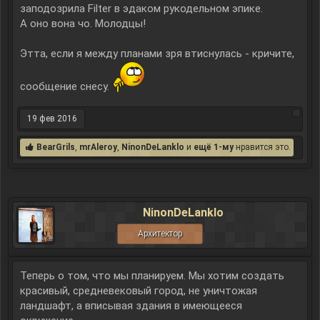
заподозрила Filter в эдаком рукодельном эпике.
А оно вона чо. Молодцы!
Этта, если я между планами зря втиснулась - кричите,
сообщение снесу.
19 фев 2016
BearGrils
,
mrAleroy
,
NinonDeLanklo
и
ещё 1-му
нравится это.
NinonDeLanklo
Архитектор
Теперь о том, что мы планируем. Мы хотим создать
красивый, средневековый город, не уничтожая
ландшафт, а вписывая здания в имеющееся