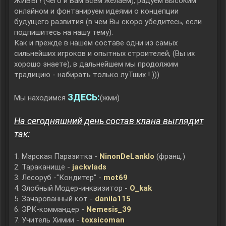
ЖИВЫ ! (чего и Вам всем желаем), радуем высоким
онлайном и фонтанируем идеями о концепции
будущего развития (в чём Вы скоро убедитесь, если
подпишитесь на нашу тему).
Как и прежде в нашем составе одни из самых
сильнейших игроков и опытных строителей, (Вы их
хорошо знаете), в дальнейшем мы продолжим
традицию - набирать только луТших ! )))
ЗДЕСЬ:
Мы находимся
(жми)
На сегодняшний день состав клана выглядит
так:
1. Мэрская Паразитка -
NinonDeLanklo
(франц.)
2. Тараканище -
jackvlads
3. Лесоруб -"Кондитер" -
mot69
4. Злобный Модер-инквизитор -
O_kak
5. Зачарованный кот -
danila115
6. ЭРК-коммандер -
Nemesis_39
7. Учитель Химии -
toxsicoman