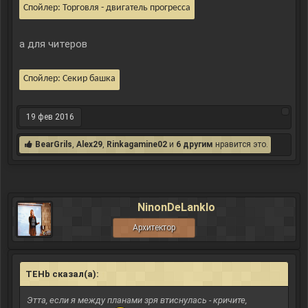
Спойлер:
Торговля - двигатель прогресса
а для читеров
Спойлер:
Секир башка
19 фев 2016
BearGrils
,
Alex29
,
Rinkagamine02
и
6 другим
нравится это.
NinonDeLanklo
Архитектор
TEHb сказал(а):
↑
Этта, если я между планами зря втиснулась - кричите,