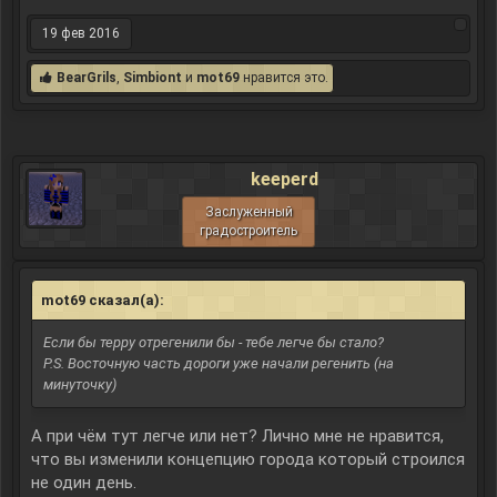
19 фев 2016
BearGrils
,
Simbiont
и
mot69
нравится это.
keeperd
Заслуженный
градостроитель
mot69 сказал(а):
↑
Если бы терру отрегенили бы - тебе легче бы стало?
P.S. Восточную часть дороги уже начали регенить (на
минуточку)
А при чём тут легче или нет? Лично мне не нравится,
что вы изменили концепцию города который строился
не один день.