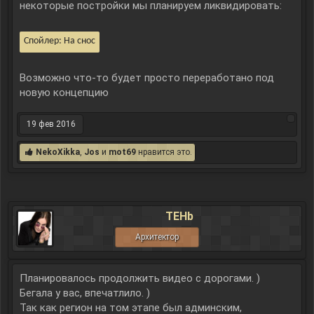
некоторые постройки мы планируем ликвидировать:
Спойлер:
На снос
Возможно что-то будет просто переработано под
новую концепцию
19 фев 2016
NekoXikka
,
Jos
и
mot69
нравится это.
TEHb
Архитектор
Планировалось продолжить видео с дорогами. )
Бегала у вас, впечатлило. )
Так как регион на том этапе был админским,