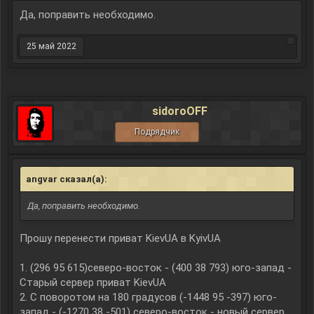
Да, поправить необходимо.
25 май 2022
sidoroOFF
Подрядчик
angvar сказал(а):
↑
Да, поправить необходимо.
Прошу перенести приват KievUA в KyivUA
1. (296 95 615)cеверо-восток - (400 38 793) юго-запад -
Старый сервер приват KievUA
2. С поворотом на 180 градусов (-1448 95 -397) юго-
запад - (-1270 38 -501) cеверо-восток - новый сервер