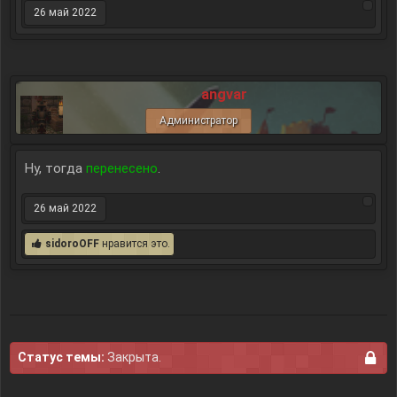
26 май 2022
angvar
Администратор
Ну, тогда
перенесено
.
26 май 2022
sidoroOFF
нравится это.
Статус темы:
Закрыта.