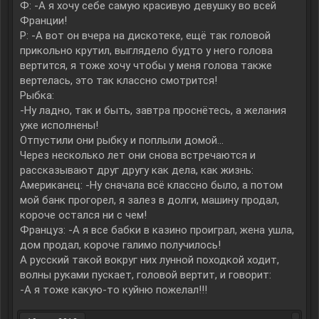
Ф: -А я хочу себе самую красивую девушку во всей
Франции!
Р: -А вот он вчера на дискотеке, ещё так головой
прикольно крутил, выглядело будто у него голова
вертится, я тоже хочу чтобы у меня голова также
вертелась, это так классно смотрится!
Рыбка:
-Ну ладно, так и быть, завтра проснётесь, а желания
уже исполнены!
Отпустили они рыбку и поплыли домой...
Через несколько лет они снова встречаются и
рассказывают друг другу как дела, как жизнь:
Американец: -Ну сначала всё классно было, а потом
мой банк прогорел, я залез в долги, машину продал,
короче остался ни с чем!
Француз: -А я все бабки в казино проиграл, жена ушла,
дом продал, короче галимо получилось!
А русский такой вокруг них лунной походкой ходит,
волны руками пускает, головой вертит, и говорит:
-А я тоже какую-то куйню пожелал!!!