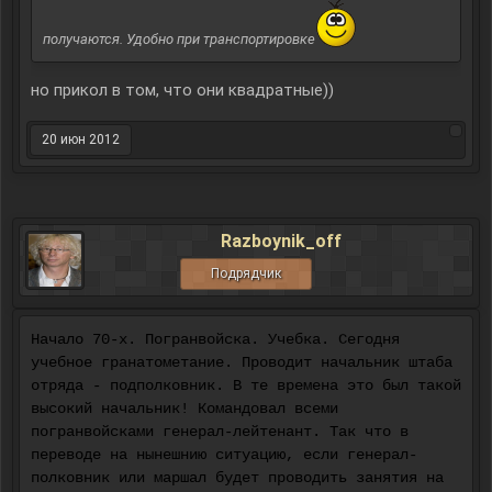
получаются. Удобно при транспортировке
но прикол в том, что они квадратные))
20 июн 2012
Razboynik_off
Подрядчик
Начало 70-х. Погранвойска. Учебка. Сегодня
учебное гранатометание. Проводит начальник штаба
отряда - подполковник. В те времена это был такой
высокий начальник! Командовал всеми
погранвойсками генерал-лейтенант. Так что в
переводе на нынешнию ситуацию, если генерал-
полковник или маршал будет проводить занятия на