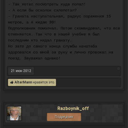
- Так хотел посмотреть куда попал!
- А если бы осколок схлопотал?
- Граната наступательная, радиус поражения 15
метров, а я кидаю 30!
Подполковник помолчал. Потом скомандовал, что все
отменяется. Так что в нашей учебке я был
последним кто кидал гранату.
Но зато до самого конца службы начштаба
здоровался со мной за руку и лично провожал на
поезд. Зауважал однако!
21 июн 2012
AlterMann
нравится это.
Razboynik_off
Подрядчик