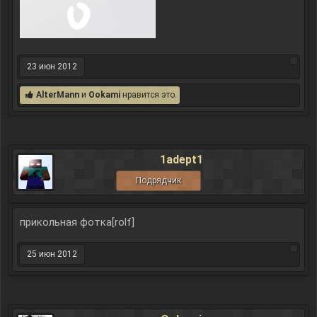
23 июн 2012
AlterMann
и
Ookami
нравится это.
1adept1
Подрядчик
прикольная фотка[rolf]
25 июн 2012