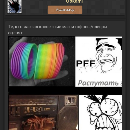
Ookami
Архитектор
Те, кто застал кассетные магнитофоны/плееры
оценят