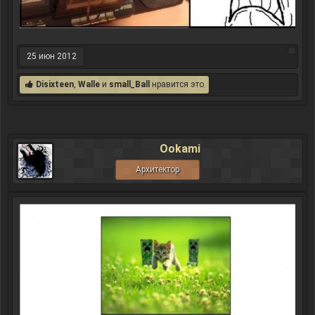
25 июн 2012
Disixteen
,
Walle
и
small_Ball
нравится это.
Ookami
Архитектор