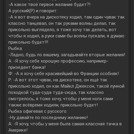
-А какое твоё первое желание будет?!
А русский(Р) и говорит:
-А я вот вчера на дискотеку ходил, там один чувак так
классно танцевал, он так руками волны делал, так
прикольно выглядело, я тоже хочу так делать, вот
чтобы я ходил, а руки сами бы волны пускали, я думаю
прикольно будет!!!
Рыбка:
-Ладно, будь по вашему, загадывайте вторые желания!
А: -Я хочу себе хорошую профессию, например-
призедент банка!
Ф: -А я хочу себе красивейший во Франции особняк!
Р: -А вот этот чувак, на дискотеке, он ещё так
прикольно ходил, он как Майкл Джексон, такой лунной
походкой туда-суда туда-сюда, так классно
смотрелось, я тоже хочу, чтобы у меня ноги сами
также всёвремя ходили, прикольно будет!
Рыбка офигевая с русского:
-Ну давайте по последнему желанию!
А: -Я хочу, чтобы у меня была самая классная тачка в
Америке!