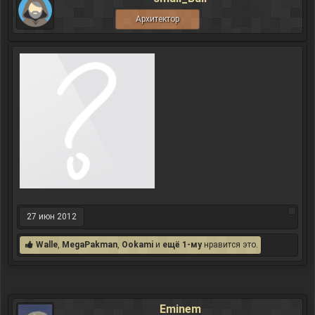
Архитектор
27 июн 2012
Walle
,
MegaPakman
,
Ookami
и
ещё 1-му
нравится это.
Eminem