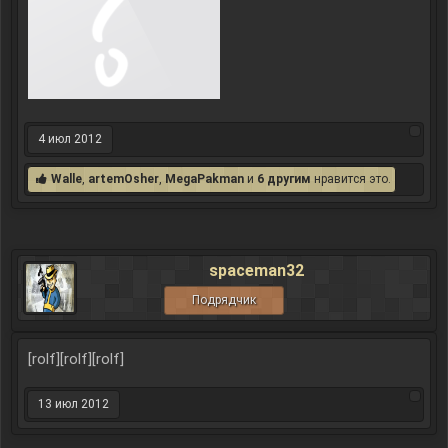
4 июл 2012
Walle
,
artemOsher
,
MegaPakman
и
6 другим
нравится это.
spaceman32
Подрядчик
[rolf][rolf][rolf]
13 июл 2012