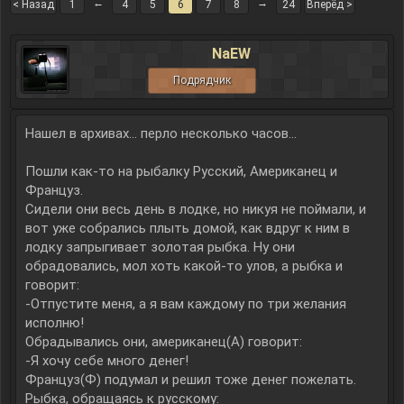
←
→
< Назад
1
4
5
6
7
8
24
Вперёд >
NaEW
Подрядчик
Нашел в архивах... перло несколько часов...
Пошли как-то на рыбалку Русский, Американец и
Француз.
Сидели они весь день в лодке, но никуя не поймали, и
вот уже собрались плыть домой, как вдруг к ним в
лодку запрыгивает золотая рыбка. Ну они
обрадовались, мол хоть какой-то улов, а рыбка и
говорит:
-Отпустите меня, а я вам каждому по три желания
исполню!
Обрадывались они, американец(А) говорит:
-Я хочу себе много денег!
Француз(Ф) подумал и решил тоже денег пожелать.
Рыбка, обращаясь к русскому: