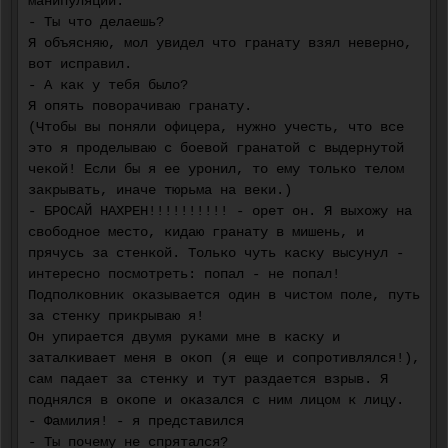
манипуляции.
- Ты что делаешь?
Я объясняю, мол увидел что гранату взял неверно,
вот исправил.
- А как у тебя было?
Я опять поворачиваю гранату.
(Чтобы вы поняли офицера, нужно учесть, что все
это я проделываю с боевой гранатой с выдернутой
чекой! Если бы я ее уронил, то ему только телом
закрывать, иначе тюрьма на веки.)
- БРОСАЙ НАХРЕН!!!!!!!!!! - орет он. Я выхожу на
свободное место, кидаю гранату в мишень, и
прячусь за стенкой. Только чуть каску высунул -
интересно посмотреть: попал - не попал!
Подполковник оказывается один в чистом поле, путь
за стенку прикрываю я!
Он упирается двумя руками мне в каску и
заталкивает меня в окоп (я еще и сопротивлялся!),
сам падает за стенку и тут раздается взрыв. Я
поднялся в окопе и оказался с ним лицом к лицу.
- Фамилия! - я представился
- Ты почему не спрятался?