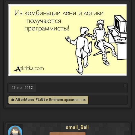
27 июн 2012
AlterMann
,
FLiNt
и
Eminem
нравится это.
small_Ball