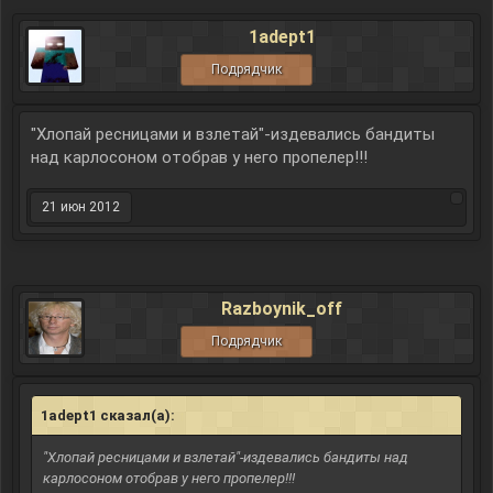
1adept1
Подрядчик
"Хлопай ресницами и взлетай"-издевались бандиты
над карлосоном отобрав у него пропелер!!!
21 июн 2012
Razboynik_off
Подрядчик
1adept1 сказал(а):
↑
"Хлопай ресницами и взлетай"-издевались бандиты над
карлосоном отобрав у него пропелер!!!