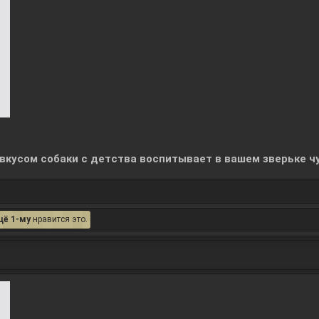
 вкусом собаки с детства воспитывает в вашем зверьке ч
щё 1-му
нравится это.