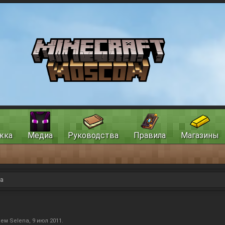
жка
Медиа
Руководства
Правила
Магазины
та
лем
Selena
,
9 июл 2011
.