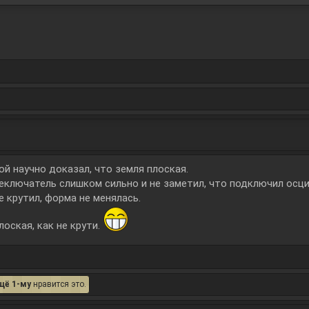
ой научно доказал, что земля плоская.
еключатель слишком сильно и не заметил, что подключил осци
не крутил, форма не менялась.
лоская, как не крути.
щё 1-му
нравится это.