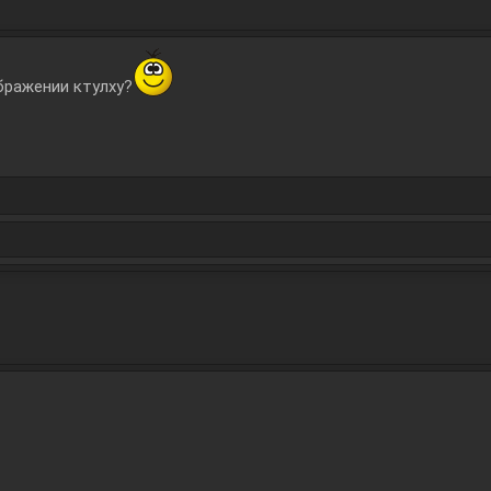
бражении ктулху?