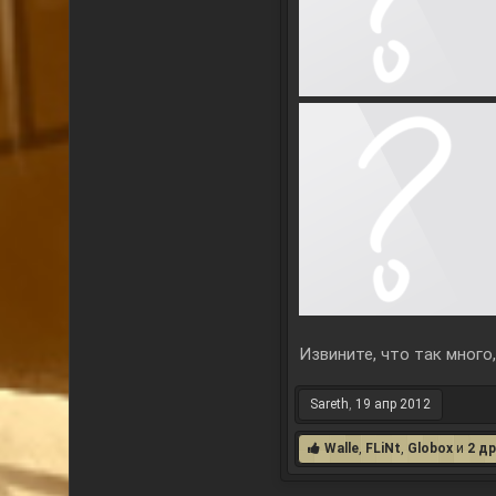
Извините, что так много
Sareth
,
19 апр 2012
Walle
,
FLiNt
,
Globox
и
2 д