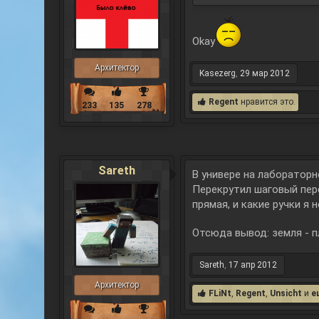
Okay
Архитектор
Kasezerg
,
29 мар 2012
Regent
нравится это.
233
135
278
Sareth
В универе на лабораторн
Перекрутил шаговый пер
прямая, и какие ручки я 
Отсюда вывод: земля - п
Sareth
,
17 апр 2012
Архитектор
FLiNt
,
Regent
,
Unsicht
и
е