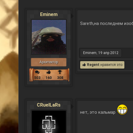
Eminem
Sareth,на последнем изо
Eminem
,
19 апр 2012
Архитектор
Regent
нравится это.
503
160
308
CRuelLaRs
нет, это кальмар