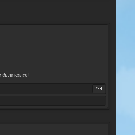
м была крыса!
#44