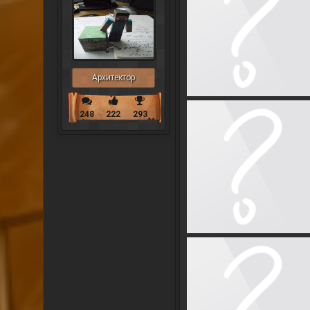
Архитектор
248
222
293