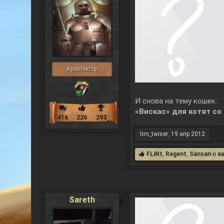
Архитектор
И снова на тему кошек:
«Вискас» для котят со
416
226
293
tim_twiser
,
19 апр 2012
FLiNt
,
Regent
,
Sansan
и
е
Sareth