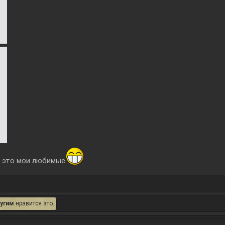
, это мои любимые
ругим
нравится это.