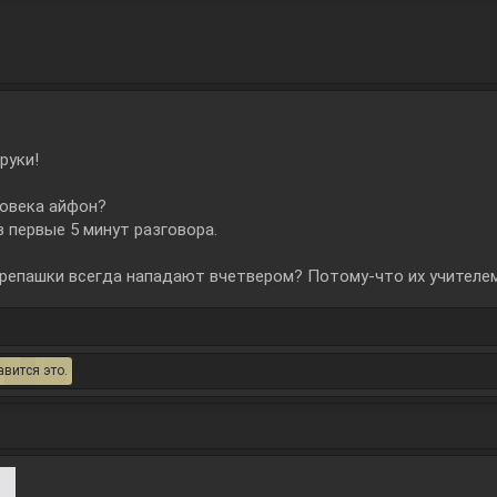
руки!
ловека айфон?
в первые 5 минут разговора.
ерепашки всегда нападают вчетвером? Потому-что их учителе
вится это.