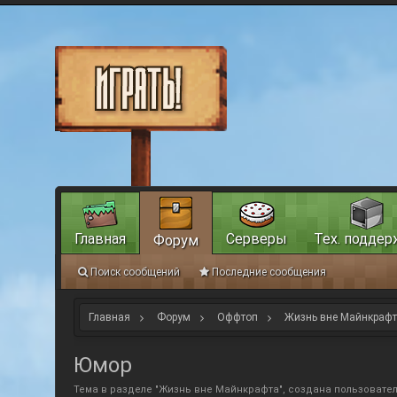
Главная
Серверы
Тех. поддер
Форум
Поиск сообщений
Последние сообщения
Главная
Форум
Оффтоп
Жизнь вне Майнкраф
Юмор
Тема в разделе "
Жизнь вне Майнкрафта
", создана пользовате