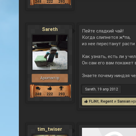
248
222
293
Sareth
Пейте сладкий чай!
Когда слипнется ж*па,
из нее перестанут расти 
Как узнать, есть ли у че
Он сам его вам покажет 
Знаете почему ниндзя ч
Архитектор
Sareth
,
19 апр 2012
248
222
293
FLiNt
,
Regent
и
Sansan
нра
tim_twiser