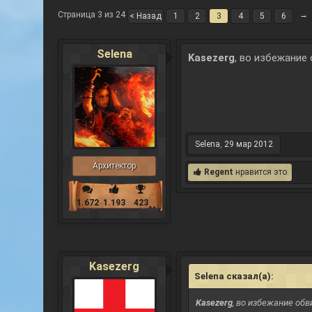
Страница 3 из 24
→
< Назад
1
2
3
4
5
6
Selena
Kasezerg
, во избежание
Selena
,
29 мар 2012
Архитектор
Regent
нравится это.
1.672
1.193
423
Kasezerg
Selena сказал(а):
↑
Kasezerg
, во избежание об