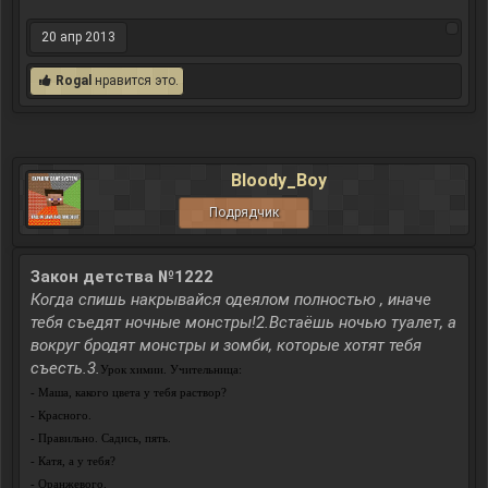
20 апр 2013
Rogal
нравится это.
Bloody_Boy
Подрядчик
Закон детства №1222
Когда спишь накрывайся одеялом полностью , иначе
тебя съедят ночные монстры!2.Встаёшь ночью туалет, а
вокруг бродят монстры и зомби, которые хотят тебя
съесть.3.
Урок химии. Учительница:
- Маша, какого цвета у тебя раствор?
- Красного.
- Правильно. Садись, пять.
- Катя, а у тебя?
- Оранжевого.