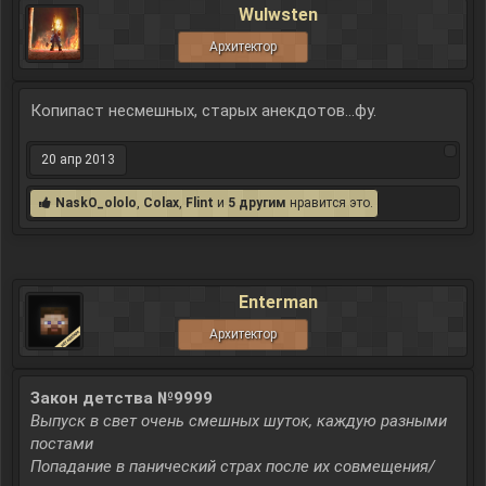
Wulwsten
Архитектор
Копипаст несмешных, старых анекдотов...фу.
20 апр 2013
NaskO_ololo
,
Colax
,
Flint
и
5 другим
нравится это.
Enterman
Архитектор
Закон детства №9999
Выпуск в свет очень смешных шуток, каждую разными
постами
Попадание в панический страх после их совмещения/