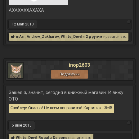
АХАХАХХАХАХА
12 май 2013
mArr
,
Andrew_Zakharov
,
White_Devil
и
2 другим
нравится это.
inop2603
Подрядчик
Зашел я, значит, сегодня в книжный магазин. И вижу
ЭТО.
Спойлер:
Опасно! Не всем понравится! Картинка ~3MB
5 июн 2013
White_Devil
,
Rogal
и
Deleone
нравится это.