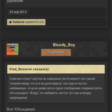
удаления
20 апр 2013
Deleone
нравится это.
Bloody_Boy
Подрядчик
Vlad_Ruzanov сказал(а):
↑
Совсем чтоль? Шутки не смешные (хотя может это такой
тонкий юмор, что я и не разглядел), так еще и посты
набиваешь. А ну-ка живо все в одно сообщение соедини (хоть
это и раздел "Флуд", но набивать посты тут как и везде
запрещено)
Всё !Объединил