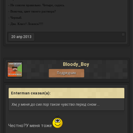
- Не совсем правильно. Четыре, садись.
- Вовочка, цвет твоего раствора?
- Черный.
- Два. Класс! Ложись!!!!
20 апр 2013
Bloody_Boy
Подрядчик
Enterman сказал(а):
↑
Хм, у меня до сих пор такое чувство перед сном ...
Честно?У меня тоже