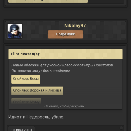
Nikolay97
Подрядчик
Flint сказал(а):
↑
Новые обложки для русской классики от Игры Престолов.
Осторожно, могут быть спойлеры.
Спойлер:
Бесы
Спойлер:
Вороная и лисица
Спойлер:
Муму
Нажмите, чтобы раскрыть...
Спойлер:
Белая гвардия
Идиот и Недоросль, убило.
Спойлер:
Мать
13 июн 2013