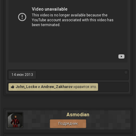
14 июн 2013
John_Locke
и
Andrew_Zakharov
нравится это.
Asmodian
Подрядчик