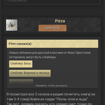
Спойлер:
Толстый и тонкий
Спойлер:
Идиот
Pizza
Спойлер:
Недоросль
Архитектор
Спойлер:
После бала. *очень серьёзный спойлер
Спойлер:
Я пришел к тебе с приветом *очень серьёзный спойлер
Flint сказал(а):
↑
Спойлер:
Левша *очень серьёзный спойлер
Новые обложки для русской классики от Игры Престолов.
Осторожно, могут быть спойлеры.
Спойлер:
Бесы
Спойлер:
Вороная и лисица
Спойлер:
Муму
Нажмите, чтобы раскрыть...
Спойлер:
Белая гвардия
Я посмотрел все 3 сезона и решил почитать книгу( их
там 3-4 тома).Книги из серри "Песнь огня и льда".
Спойлер:
Мать
Так вот, должен сказать что сериал снят точно по