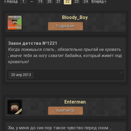
←
< Назад
1
19
20
21
22
23
24
Вперёд >
Bloody_Boy
Подрядчик
Закон детства №1221
Когда ложишься спать , обязательно прыгай на кровать
, иначе тебя за ногу схватит бабайка, который живёт под
кроватью!
20 апр 2013
Enterman
Архитектор
Хм, у меня до сих пор такое чувство перед сном ...