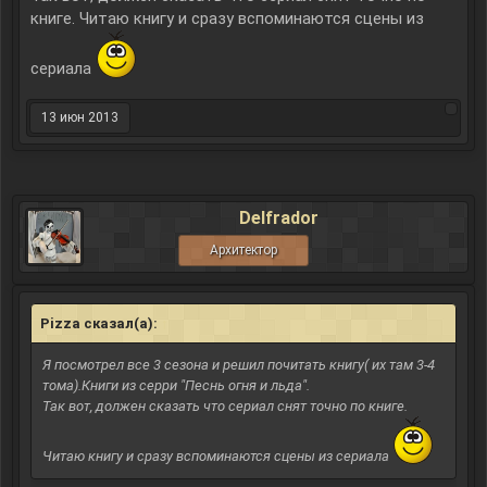
книге. Читаю книгу и сразу вспоминаются сцены из
Спойлер:
Толстый и тонкий
сериала
Спойлер:
Идиот
Спойлер:
Недоросль
13 июн 2013
Спойлер:
После бала. *очень серьёзный спойлер
Спойлер:
Я пришел к тебе с приветом *очень серьёзный спойлер
Delfrador
Спойлер:
Левша *очень серьёзный спойлер
Архитектор
Pizza сказал(а):
↑
Я посмотрел все 3 сезона и решил почитать книгу( их там 3-4
тома).Книги из серри "Песнь огня и льда".
Так вот, должен сказать что сериал снят точно по книге.
Читаю книгу и сразу вспоминаются сцены из сериала