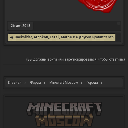
26 дек 2018
Backslider
,
Argokon_Esteil
,
MaroG
и
6 другим
нравится это.
(Вы должны войти или зарегистрироваться, чтобы ответить.)
Главная
Форум
Minecraft Moscow
Города
Новости от герольдов