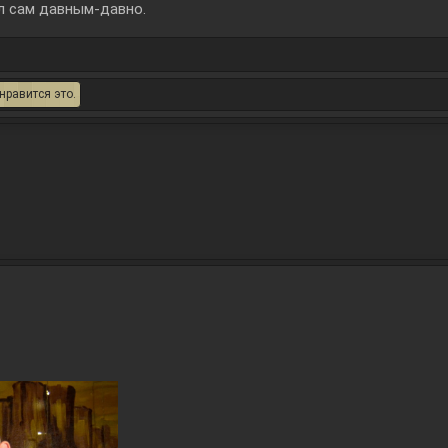
л сам давным-давно.
нравится это.