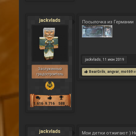
jackvlads
Посылочка из Германии
jackvlads
,
11 июн 2019
Заслуженный
BearGrils
,
angvar
,
mot69
градостроитель
1.616
9.716
588
jackvlads
Мои детки отжигают ) Н