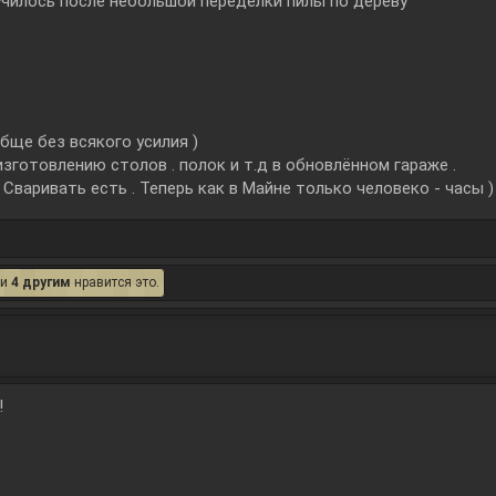
лучилось после небольшой переделки пилы по дереву
бще без всякого усилия )
изготовлению столов . полок и т.д в обновлённом гараже .
 Сваривать есть . Теперь как в Майне только человеко - часы )
и
4 другим
нравится это.
!