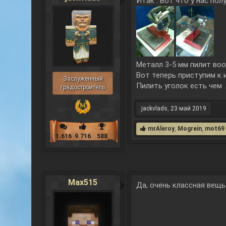
Итак . Вот что у нас по
Металл 3-5 мм пилит воо
Вот теперь приступим к 
Заслуженный
Пилить уголок есть чем .
градостроитель
jackvlads
,
23 май 2019
mrAleroy
,
Mogrein
,
mot69
1.616
9.716
588
Max515
Да, очень классная вещь