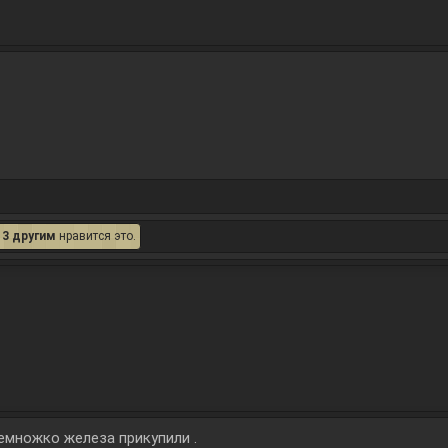
и
3 другим
нравится это.
емножко железа прикупили .