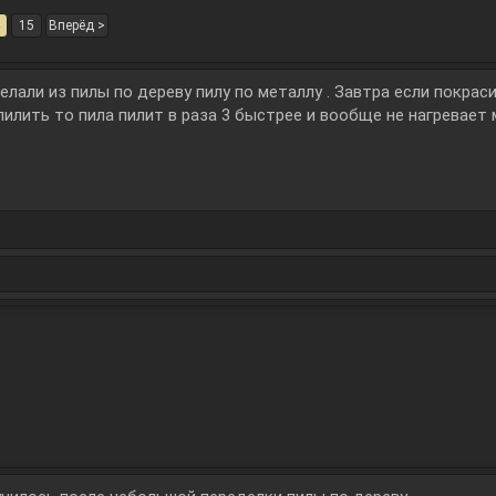
15
Вперёд >
елали из пилы по дереву пилу по металлу . Завтра если покра
пилить то пила пилит в раза 3 быстрее и вообще не нагревает м