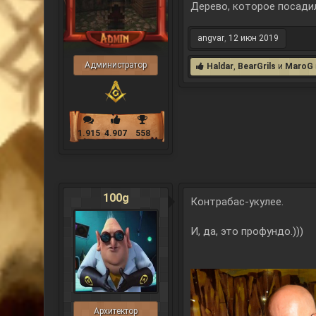
Дерево, которое посади
angvar
,
12 июн 2019
Администратор
Haldar
,
BearGrils
и
MaroG
1.915
4.907
558
100g
Контрабас-укулее.
И, да, это профундо.)))
Архитектор