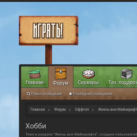
Главная
Серверы
Тех. поддер
Форум
Поиск сообщений
Последние сообщения
Главная
Форум
Оффтоп
Жизнь вне Майнкраф
Хобби
Тема в разделе "
Жизнь вне Майнкрафта
", создана пользовате