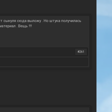
сит сынуля сюда выложу . Но штука получилась
атериал . Вещь !!!
#261