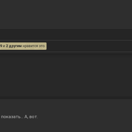
9
и
2 другим
нравится это.
показать... А, вот.