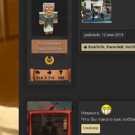
jackvlads
,
12 июн 2019
Заслуженный
BearGrils
,
Kavardaik
,
mot6
градостроитель
1.616
9.716
588
angvar
Немного
Что бы такого как хобби 
Спойлер