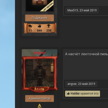
Max515
,
23 май 2019
Подрядчик
11
846
258
angvar
А насчёт ленточной пил
angvar
,
23 май 2019
Haldar
нравится это.
Администратор