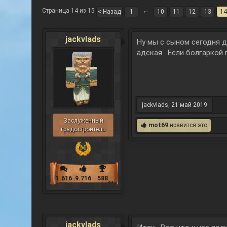
Страница 14 из 15
←
< Назад
1
10
11
12
13
14
jackvlads
Ну мы с сыном сегодня д
адская . Если болгаркой 
jackvlads
,
21 май 2019
Заслуженный
mot69
нравится это.
градостроитель
1.616
9.716
588
jackvlads