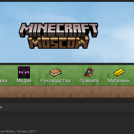
жка
Медиа
Руководства
Правила
Магазины
та
лем
Wake
,
18 июн 2011
.