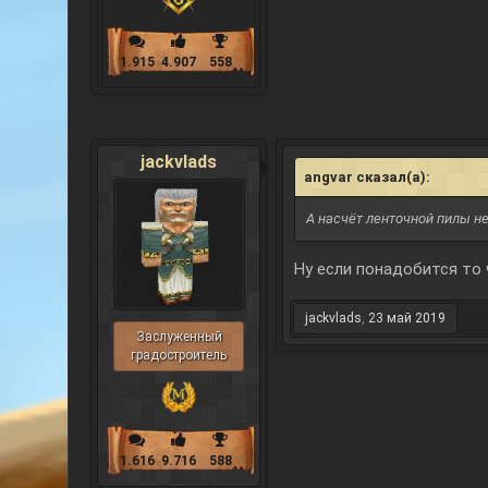
1.915
4.907
558
jackvlads
angvar сказал(а):
↑
А насчёт ленточной пилы н
Ну если понадобится то 
jackvlads
,
23 май 2019
Заслуженный
градостроитель
1.616
9.716
588