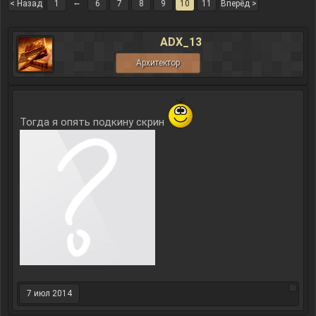
←
< Назад
1
6
7
8
9
10
11
Вперёд >
ADX_13
Архитектор
Тогда я опять подкину скрин
7 июл 2014