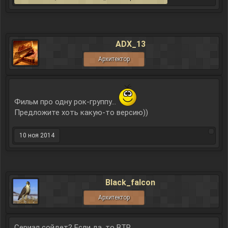
ADX_13
Архитектор
Фильм про одну рок-группу...
Предложите хоть какую-то версию))
10 ноя 2014
Black_falcon
Архитектор
Сериал сойдет? Если да, то BTR.