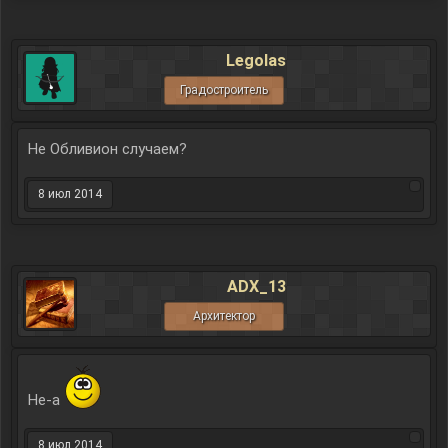
Legolas
Градостроитель
Не Обливион случаем?
8 июл 2014
ADX_13
Архитектор
Не-а
8 июл 2014