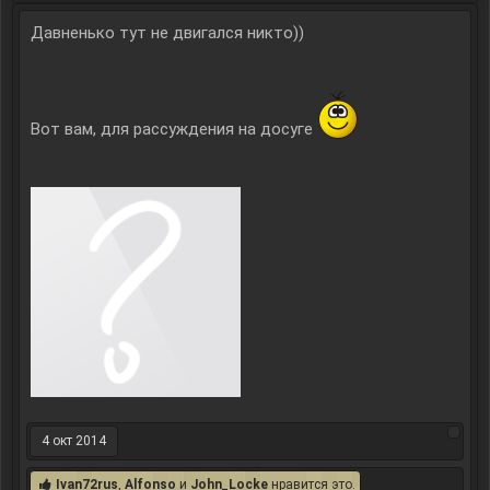
Давненько тут не двигался никто))
Вот вам, для рассуждения на досуге
4 окт 2014
Ivan72rus
,
Alfonso
и
John_Locke
нравится это.