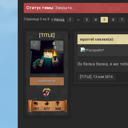
Статус темы:
Закрыта.
Страница 5 из 8
←
< Назад
1
3
4
5
6
7
[TITLE]
squirrel сказал(а):
↑
Эх белка белка, я же те
[TITLE]
,
13 ноя 2016
Архитектор
597
477
368