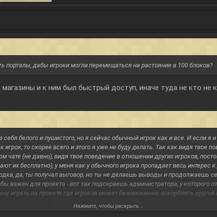
ить порталы, дабы игроки могли перемещаться на растояние в 100 блоков?
 магазины и к ним был быстрый доступ, иначе туда не кто не 
себя белого и пушистого, но я сейчас обычный игрок как и все. И если я 
к игрок, то скорее всего и этого я уже не буду делать. Так как видя твое 
м чате (не давно), видя твое поведение в отношении других игроков, посто
ют их бесплатно), у меня как у обычного игрока пропадает весь интерес к
ходка, да, ты получал выговор, но ты не делаешь выводы и продолжаешь се
бы важен для проекта - вот так подсераешь администратора, у которого о
 хочу играть на проекте где игроков может безнаказанно оскорблять другой 
делал для проекта. Исходя из всего этого - начинает очень сильно попахи
Нажмите, чтобы раскрыть...
активно боролись с поводами так думать.