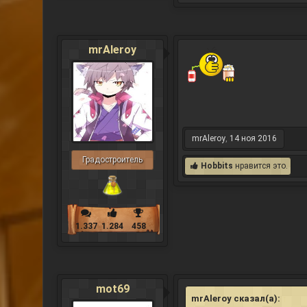
mrAleroy
mrAleroy
,
14 ноя 2016
Градостроитель
Hobbits
нравится это.
1.337
1.284
458
mot69
mrAleroy сказал(а):
↑