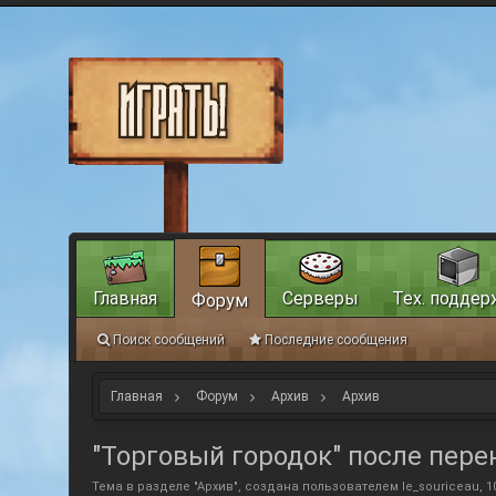
Главная
Серверы
Тех. поддер
Форум
Поиск сообщений
Последние сообщения
Главная
Форум
Архив
Архив
"Торговый городок" после пере
Тема в разделе "
Архив
", создана пользователем
le_souriceau
,
1