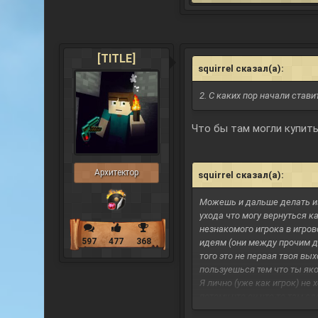
[TITLE]
squirrel сказал(а):
↑
2. С каких пор начали став
Что бы там могли купить
Архитектор
squirrel сказал(а):
↑
Можешь и дальше делать из 
ухода что могу вернуться ка
незнакомого игрока в игрово
597
477
368
идеям (они между прочим да
того это не первая твоя вы
пользуешься тем что ты яко
Я лично (уже как игрок) не
потому что он что-то там с
игроками, учитывая что мы 