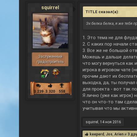
squirrel
TITLE сказал(а):
↑
Эх белка белка, я же тебя 
1. Это тема не для флуд
2. С каких пор начали с
3. Все же не большой от
Можешь и дальше делать 
Заслуженный
градостроитель
что могу вернуться как 
игрока в игровом чате (
прочим дают их бесплатн
выходка, да, ты получал
для проекта - вот так п
3.239
3.320
558
Я лично (уже как игрок)
что он что-то там сдела
учитывая что мы активн
squirrel
,
14 ноя 2016
keeperd
,
Jos
,
Arien
и
3 др