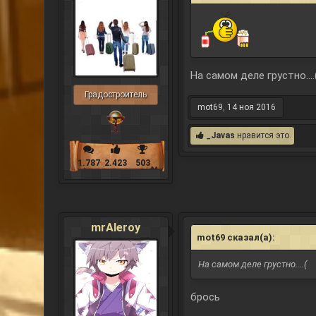
На самом деле грустно....
Градостроитель
mot69
,
14 ноя 2016
_Javas
нравится это.
1.787
2.423
503
mrAleroy
mot69 сказал(а):
↑
На самом деле грустно....(
брось