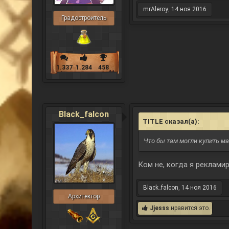
mrAleroy
,
14 ноя 2016
Градостроитель
1.337
1.284
458
Black_falcon
TITLE сказал(а):
↑
Что бы там могли купить ма
Ком не, когда я рекламир
Black_falcon
,
14 ноя 2016
Архитектор
Jjesss
нравится это.