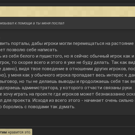
призывал к помощи а ты меня послал
а
тавить порталы, дабы игроки могли перемещаться на растояние
вет позволю себе написать.
из себя белого и пушистого, но я сейчас обычный игрок как и 
игрок, то скорее всего и этого я уже не буду делать. Так как 
не давно), видя твое поведение в отношении других игроков, по
о), у меня как у обычного игрока пропадает весь интерес к да
 выговор, но ты не делаешь выводы и продолжаешь себя так в
одсераешь администратора, у которого отчасти связаны руки.
 не хочу играть на проекте где игроков может безнаказанно ос
л для проекта. Исходя из всего этого - начинает очень сильн
о боролись с поводами так думать.
угим
нравится это.