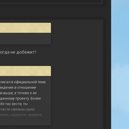
когда не добежит!
и писал в официальной теме
поведение в отношении
м выше, а точнее к их
 данному проекту. Более
бя так вести, ты
тчасти связаны руки.
игрок, нарушать правила,
вать привелегироваными