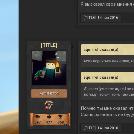
Я высказал свое мнения 
[TITLE]
,
14 ноя 2016
[TITLE]
squirrel сказал(а):
↑
могу вернуться как игрок, т
squirrel сказал(а):
↑
Я лично (уже как игрок) не
Архитектор
потому что он что-то там сд
Помню ты мне сказал чт
Срачь разводить не буду
597
477
368
[TITLE]
,
14 ноя 2016