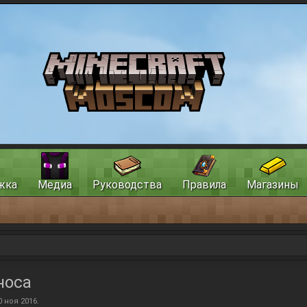
жка
Медиа
Руководства
Правила
Магазины
носа
0 ноя 2016
.